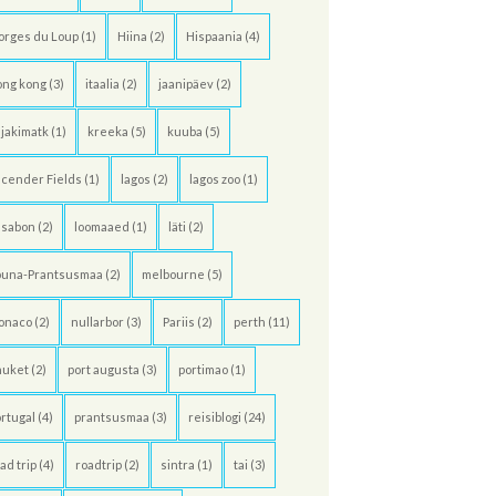
orges du Loup
(1)
Hiina
(2)
Hispaania
(4)
ong kong
(3)
itaalia
(2)
jaanipäev
(2)
jakimatk
(1)
kreeka
(5)
kuuba
(5)
cender Fields
(1)
lagos
(2)
lagos zoo
(1)
ssabon
(2)
loomaaed
(1)
läti
(2)
õuna-Prantsusmaa
(2)
melbourne
(5)
onaco
(2)
nullarbor
(3)
Pariis
(2)
perth
(11)
huket
(2)
port augusta
(3)
portimao
(1)
rtugal
(4)
prantsusmaa
(3)
reisiblogi
(24)
ad trip
(4)
roadtrip
(2)
sintra
(1)
tai
(3)