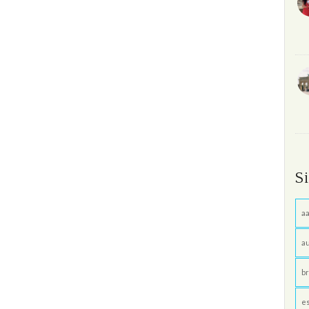
S
aa
au
br
e