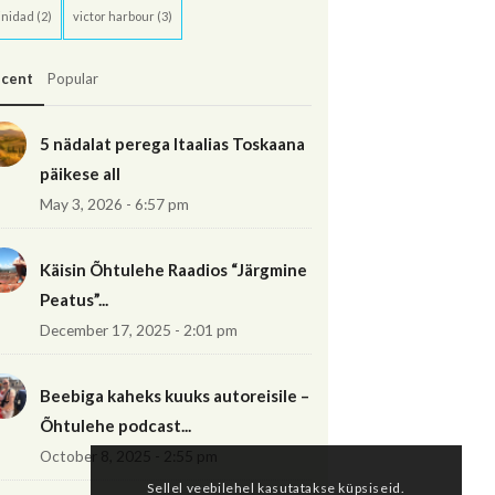
inidad
(2)
victor harbour
(3)
cent
Popular
5 nädalat perega Itaalias Toskaana
päikese all
May 3, 2026 - 6:57 pm
Käisin Õhtulehe Raadios “Järgmine
Peatus”...
December 17, 2025 - 2:01 pm
Beebiga kaheks kuuks autoreisile –
Õhtulehe podcast...
October 8, 2025 - 2:55 pm
Sellel veebilehel kasutatakse küpsiseid.