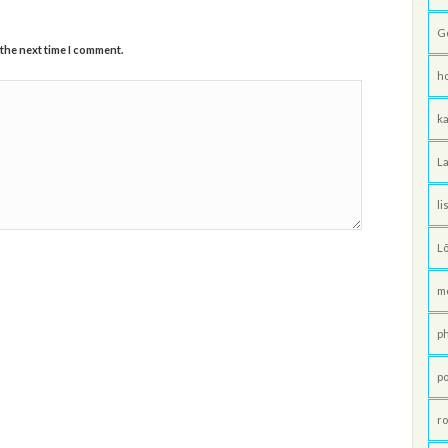
G
 the next time I comment.
h
ka
La
li
L
m
p
po
ro