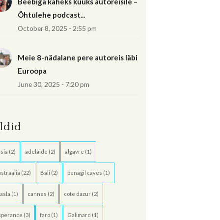
Beebiga kaheks kuuks autoreisile –
Õhtulehe podcast...
October 8, 2025 - 2:55 pm
Meie 8-nädalane pere autoreis läbi
Euroopa
June 30, 2025 - 7:20 pm
ildid
sia
(2)
adelaide
(2)
algavre
(1)
straalia
(22)
Bali
(2)
benagil caves
(1)
asla
(1)
cannes
(2)
cote dazur
(2)
sperance
(3)
faro
(1)
Galimard
(1)