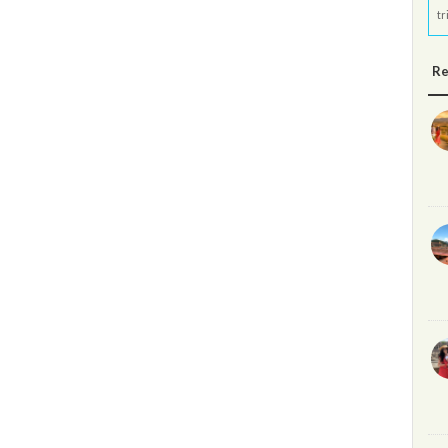
tr
Re