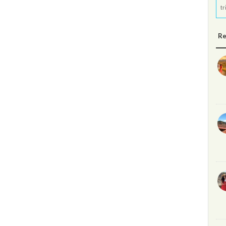
tr
Re