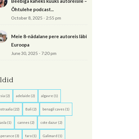
Beebiga kaheks kuuks autoreisile –
Õhtulehe podcast...
October 8, 2025 - 2:55 pm
Meie 8-nädalane pere autoreis läbi
Euroopa
June 30, 2025 - 7:20 pm
ildid
sia
(2)
adelaide
(2)
algavre
(1)
straalia
(22)
Bali
(2)
benagil caves
(1)
asla
(1)
cannes
(2)
cote dazur
(2)
sperance
(3)
faro
(1)
Galimard
(1)