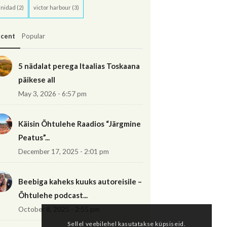
inidad
(2)
victor harbour
(3)
cent
Popular
5 nädalat perega Itaalias Toskaana
päikese all
May 3, 2026 - 6:57 pm
Käisin Õhtulehe Raadios “Järgmine
Peatus”...
December 17, 2025 - 2:01 pm
Beebiga kaheks kuuks autoreisile –
Õhtulehe podcast...
October 8, 2025 - 2:55 pm
Sellel veebilehel kasutatakse küpsiseid.