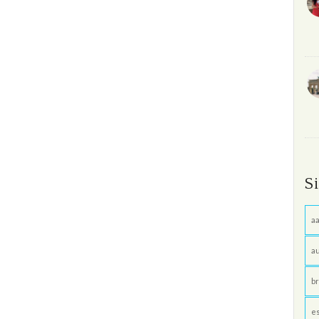
S
aa
au
br
e