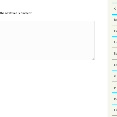
G
 the next time I comment.
h
ka
La
li
L
m
p
po
ro