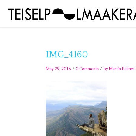
IMG_4160
/
/
May 29, 2016
0 Comments
by
Martin Palmet