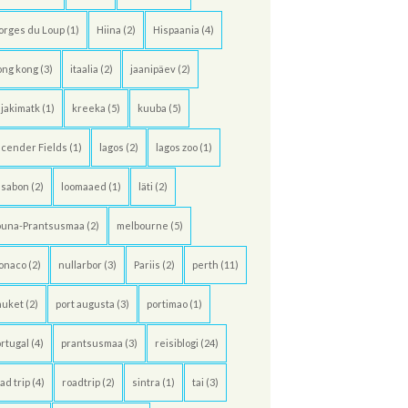
orges du Loup
(1)
Hiina
(2)
Hispaania
(4)
ong kong
(3)
itaalia
(2)
jaanipäev
(2)
jakimatk
(1)
kreeka
(5)
kuuba
(5)
cender Fields
(1)
lagos
(2)
lagos zoo
(1)
ssabon
(2)
loomaaed
(1)
läti
(2)
õuna-Prantsusmaa
(2)
melbourne
(5)
onaco
(2)
nullarbor
(3)
Pariis
(2)
perth
(11)
huket
(2)
port augusta
(3)
portimao
(1)
rtugal
(4)
prantsusmaa
(3)
reisiblogi
(24)
ad trip
(4)
roadtrip
(2)
sintra
(1)
tai
(3)