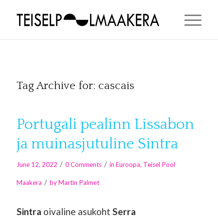
Tag Archive for:
cascais
Portugali pealinn Lissabon
ja muinasjutuline Sintra
/
/
June 12, 2022
0 Comments
in
Euroopa
,
Teisel Pool
/
Maakera
by
Martin Palmet
Sintra
oivaline asukoht
Serra