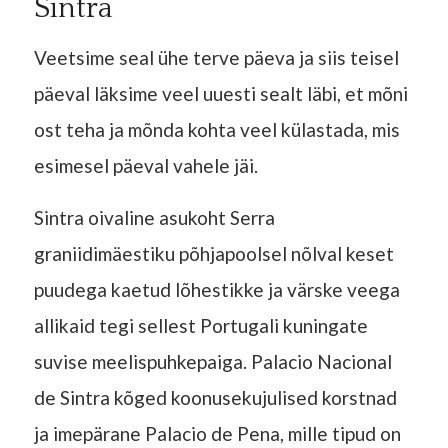
Sintra
Veetsime seal ühe terve päeva ja siis teisel
päeval läksime veel uuesti sealt läbi, et mõni
ost teha ja mõnda kohta veel külastada, mis
esimesel päeval vahele jäi.
Sintra oivaline asukoht Serra
graniidimäestiku põhjapoolsel nõlval keset
puudega kaetud lõhestikke ja värske veega
allikaid tegi sellest Portugali kuningate
suvise meelispuhkepaiga. Palacio Nacional
de Sintra kõged koonusekujulised korstnad
ja imepärane Palacio de Pena, mille tipud on