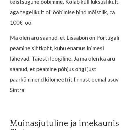
teistsugune ööbimine. Kõlab küll luksuslikult,
aga tegelikult oli ööbimise hind mõistlik, ca
100€ öö.
Ma olen aru saanud, et Lissabon on Portugali
peamine sihtkoht, kuhu enamus inimesi
lähevad. Täiesti loogiline. Ja ma olen ka aru
saanud, et peamine põhjus ongi just
paarkümmend kilomeetrit linnast eemal asuv
Sintra.
Muinasjutuline ja imekaunis