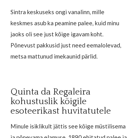
Sintra keskuseks ongi vanalinn, mille
keskmes asub ka peamine palee, kuid minu
jaoks oli see just kõige igavam koht.
Põnevust pakkusid just need eemalolevad,
metsa mattunud imekaunid pärlid.
Quinta da Regaleira
kohustuslik kõigile
esoteerikast huvitatutele
Minule isiklikult jättis see kõige müstilisema
ja põnevama elamuse. 1890 ehitatud palee ja