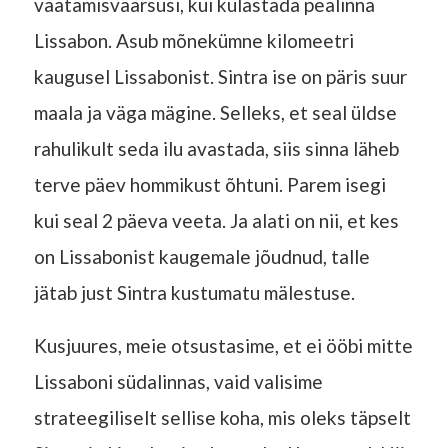
vaatamisväärsusi, kui külastada pealinna
Lissabon. Asub mõnekümne kilomeetri
kaugusel Lissabonist. Sintra ise on päris suur
maala ja väga mägine. Selleks, et seal üldse
rahulikult seda ilu avastada, siis sinna läheb
terve päev hommikust õhtuni. Parem isegi
kui seal 2 päeva veeta. Ja alati on nii, et kes
on Lissabonist kaugemale jõudnud, talle
jätab just Sintra kustumatu mälestuse.
Kusjuures, meie otsustasime, et ei ööbi mitte
Lissaboni südalinnas, vaid valisime
strateegiliselt sellise koha, mis oleks täpselt