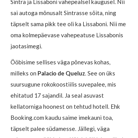
Sintra ja Lissaboni vahepealsel kaugusel. Nii
sai autoga mõnusalt Sintrasse sõita, ning
täpselt sama pikk tee oli ka Lissaboni. Nii me
oma kolmepäevase vahepeatuse Lissabonis
jaotasimegi.
Ööbisime sellises väga põnevas kohas,
milleks on
Palacio de Queluz
. See on üks
suursugune rokokoostiilis suvepalee, mis
ehitatud 17 sajandil. Ja seal asuvast
kellatorniga hoonest on tehtud hotell. Ehk
Booking.com kaudu saime imekauni toa,
täpselt palee südamesse. Jällegi, väga