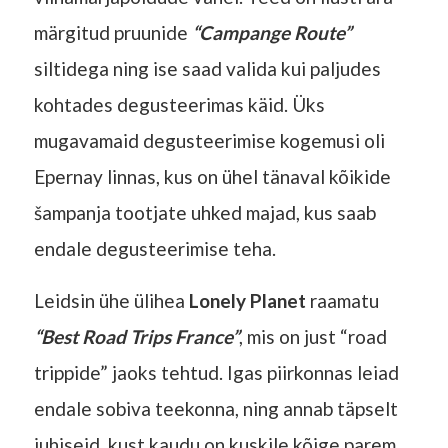
märgitud pruunide
“Campange Route”
siltidega ning ise saad valida kui paljudes
kohtades degusteerimas käid. Üks
mugavamaid degusteerimise kogemusi oli
Epernay linnas, kus on ühel tänaval kõikide
šampanja tootjate uhked majad, kus saab
endale degusteerimise teha.
Leidsin ühe ülihea
Lonely Planet
raamatu
“Best Road Trips France”
, mis on just “road
trippide” jaoks tehtud. Igas piirkonnas leiad
endale sobiva teekonna, ning annab täpselt
juhiseid, kust kaudu on kuskile kõige parem