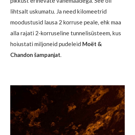
pikkust erinevate vahemaadega. See oli
lihtsalt uskumatu. Ja need kilomeetrid
moodustusid lausa 2 korruse peale, ehk maa
alla rajati 2-korruseline tunnelisüsteem, kus
hoiustati miljoneid pudeleid
Moët &
Chandon šampanjat
.