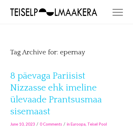
Tag Archive for:
epernay
8 päevaga Pariisist
Nizzasse ehk imeline
ülevaade Prantsusmaa
sisemaast
/
/
June 10, 2023
0 Comments
in
Euroopa
,
Teisel Pool