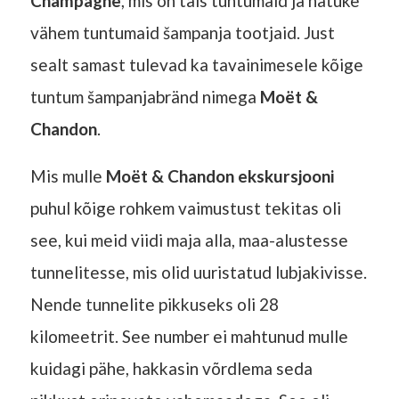
Champagne
, mis on täis tuntumaid ja natuke
vähem tuntumaid šampanja tootjaid. Just
sealt samast tulevad ka tavainimesele kõige
tuntum šampanjabränd nimega
Moët &
Chandon
.
Mis mulle
Moët & Chandon ekskursjooni
puhul kõige rohkem vaimustust tekitas oli
see, kui meid viidi maja alla, maa-alustesse
tunnelitesse, mis olid uuristatud lubjakivisse.
Nende tunnelite pikkuseks oli 28
kilomeetrit. See number ei mahtunud mulle
kuidagi pähe, hakkasin võrdlema seda