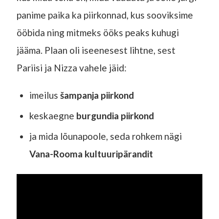
panime paika ka piirkonnad, kus sooviksime
ööbida ning mitmeks ööks peaks kuhugi
jääma. Plaan oli iseenesest lihtne, sest
Pariisi ja Nizza vahele jäid:
imeilus
šampanja piirkond
keskaegne
burgundia piirkond
ja mida lõunapoole, seda rohkem nägi
Vana-Rooma kultuuripärandit