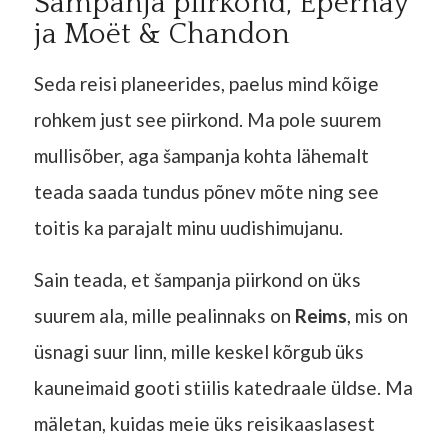
Šampanja piirkond, Épernay
ja Moët & Chandon
Seda reisi planeerides, paelus mind kõige
rohkem just see piirkond. Ma pole suurem
mullisõber, aga šampanja kohta lähemalt
teada saada tundus põnev mõte ning see
toitis ka parajalt minu uudishimujanu.
Sain teada, et šampanja piirkond on üks
suurem ala, mille pealinnaks on
Reims
, mis on
üsnagi suur linn, mille keskel kõrgub üks
kauneimaid gooti stiilis katedraale üldse. Ma
mäletan, kuidas meie üks reisikaaslasest