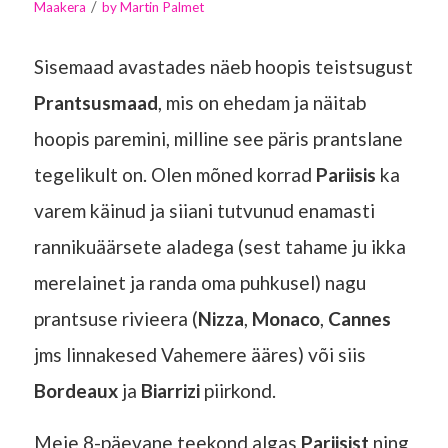
/
Maakera
by
Martin Palmet
Sisemaad avastades näeb hoopis teistsugust
Prantsusmaad
, mis on ehedam ja näitab
hoopis paremini, milline see päris prantslane
tegelikult on. Olen mõned korrad
Pariisis
ka
varem käinud ja siiani tutvunud enamasti
rannikuäärsete aladega (sest tahame ju ikka
merelainet ja randa oma puhkusel) nagu
prantsuse rivieera (
Nizza
,
Monaco
,
Cannes
jms linnakesed Vahemere ääres) või siis
Bordeaux
ja
Biarrizi
piirkond.
Meie 8-päevane teekond algas
Pariisist
ning