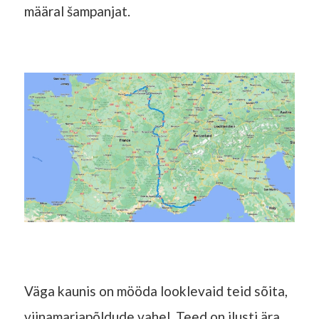
määral šampanjat.
Väga kaunis on mööda looklevaid teid sõita,
viinamarjapõldude vahel. Teed on ilusti ära