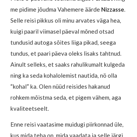
me pidime jõudma Vahemere äärde
Nizzasse
.
Selle reisi pikkus oli minu arvates väga hea,
kuigi paaril viimasel päeval mõned otsad
tundusid autoga sõites liiga pikad, seega
tundus, et paari päeva oleks lisaks tahtnud.
Ainult selleks, et saaks rahulikumalt kulgeda
ning ka seda kohalolemist nautida, nö olla
“kohal” ka. Olen nüüd reisides hakanud
rohkem mõistma seda, et pigem vähem, aga
kvaliteetseelt.
Enne reisi vaatasime muidugi piirkonnad üle,
kus mida teha on, mida vaadata ja selle järgi