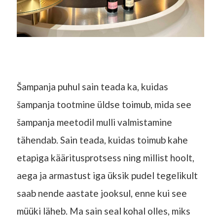
Šampanja puhul sain teada ka, kuidas
šampanja tootmine üldse toimub, mida see
šampanja meetodil mulli valmistamine
tähendab. Sain teada, kuidas toimub kahe
etapiga kääritusprotsess ning millist hoolt,
aega ja armastust iga üksik pudel tegelikult
saab nende aastate jooksul, enne kui see
müüki läheb. Ma sain seal kohal olles, miks