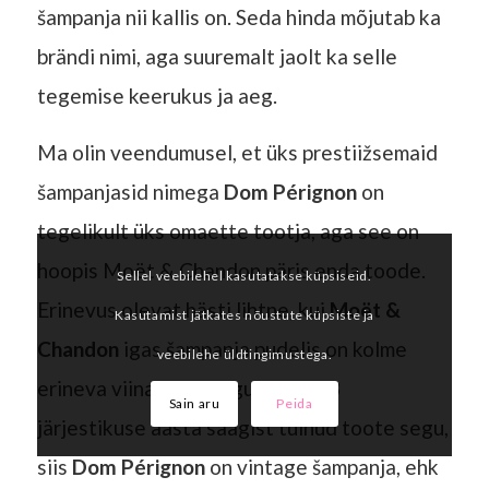
šampanja nii kallis on. Seda hinda mõjutab ka
brändi nimi, aga suuremalt jaolt ka selle
tegemise keerukus ja aeg.
Ma olin veendumusel, et üks prestiižsemaid
šampanjasid nimega
Dom Pérignon
on
tegelikult üks omaette tootja, aga see on
hoopis Moët & Chandon päris enda toode.
Sellel veebilehel kasutatakse küpsiseid.
Erinevus olevat hästi lihtne, kui
Moët &
Kasutamist jätkates nõustute küpsiste ja
Chandon
igas šampanja pudelis on kolme
veebilehe üldtingimustega.
erineva viinamarja segu ning ka 3
Sain aru
Peida
järjestikuse aasta saagist tulnud toote segu,
siis
Dom Pérignon
on vintage šampanja, ehk