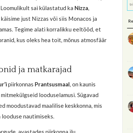
tr
. Loomulikult sai külastatud ka
Nizza
,
l käisime just Nizzas või siis Monacos ja
Re
mas. Tegime alati korralikku eeltööd, et
ranid, kus oleks hea toit, mõnus atmosfäär
onid ja matkarajad
r’i
piirkonnas
Prantsusmaal
, on kaunis
e mitmekülgseid looduselamusi. Sügavad
ed moodustavad maalilise keskkonna, mis
 looduse nautimiseks.
rgude, avastades piirkonna ilu