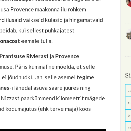
ilusa Provence maakonna ilu rohkem
rd ilusaid väikseid külasid ja hingematvaid
eidab, kui sellest puhkajatest
onacost
eemale tulla.
 P
rantsuse Rivierast
ja
Provence
muse. Päris kummaline mõelda, et selle
S
 ei jõudnudki. Jah, selle asemel tegime
nnes
-i lähedal asuva saare juures ning
aa
(Nizzast paarkümmend kilomeetrit mägede
au
ud kodumajutus (ehk terve maja) koos
br
e