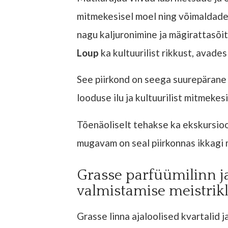
mitmekesisel moel ning võimaldade
nagu kaljuronimine ja mägirattasõit
Loup
ka kultuurilist rikkust, avade
See piirkond on seega suurepärane s
looduse ilu ja kultuurilist mitmekes
Tõenäoliselt tehakse ka ekskursio
mugavam on seal piirkonnas ikkagi m
Grasse parfüümilinn 
valmistamise meistrik
Grasse linna ajaloolised kvartalid j