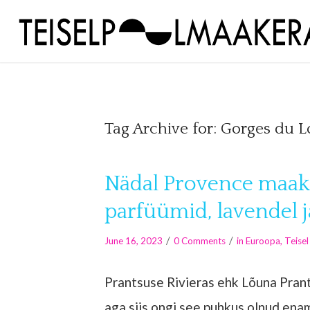
Tag Archive for:
Gorges du 
Nädal Provence maak
parfüümid, lavendel j
/
/
June 16, 2023
0 Comments
in
Euroopa
,
Teise
Prantsuse Rivieras ehk Lõuna Pran
aga siis ongi see puhkus olnud enam