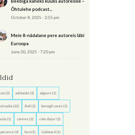
Beebiga kaheks kuuks autoreisile –
Õhtulehe podcast...
October 8, 2025 - 2:55 pm
Meie 8-nädalane pere autoreis läbi
Euroopa
June 30, 2025 - 7:20 pm
ildid
sia
(2)
adelaide
(2)
algavre
(1)
straalia
(22)
Bali
(2)
benagil caves
(1)
asla
(1)
cannes
(2)
cote dazur
(2)
sperance
(3)
faro
(1)
Galimard
(1)