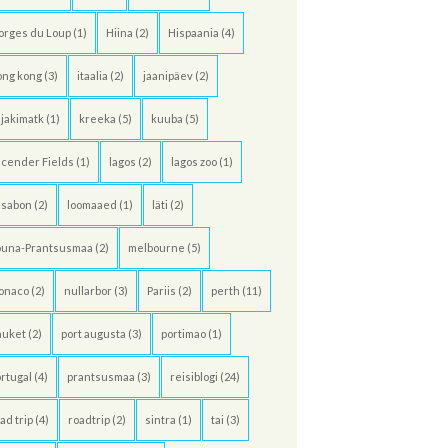
orges du Loup
(1)
Hiina
(2)
Hispaania
(4)
ong kong
(3)
itaalia
(2)
jaanipäev
(2)
jakimatk
(1)
kreeka
(5)
kuuba
(5)
cender Fields
(1)
lagos
(2)
lagos zoo
(1)
ssabon
(2)
loomaaed
(1)
läti
(2)
õuna-Prantsusmaa
(2)
melbourne
(5)
onaco
(2)
nullarbor
(3)
Pariis
(2)
perth
(11)
huket
(2)
port augusta
(3)
portimao
(1)
rtugal
(4)
prantsusmaa
(3)
reisiblogi
(24)
ad trip
(4)
roadtrip
(2)
sintra
(1)
tai
(3)