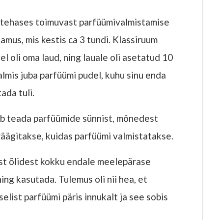
itehases toimuvast parfüümivalmistamise
lamus, mis kestis ca 3 tundi. Klassiruum
el oli oma laud, ning lauale oli asetatud 10
valmis juba parfüümi pudel, kuhu sinu enda
ada tuli.
b teada parfüümide sünnist, mõnedest
räägitakse, kuidas parfüümi valmistatakse.
est õlidest kokku endale meelepärase
ing kasutada. Tulemus oli nii hea, et
elist parfüümi päris innukalt ja see sobis