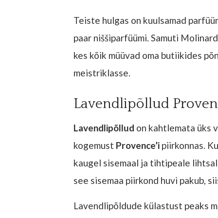
Teiste hulgas on kuulsamad parfüüm
paar niššiparfüümi. Samuti Molinar
kes kõik müüvad oma butiikides põn
meistriklasse.
Lavendlipõllud Proven
Lavendlipõllud
on kahtlemata üks v
kogemust
Provence’i
piirkonnas. K
kaugel sisemaal ja tihtipeale lihtsalt
see sisemaa piirkond huvi pakub, si
Lavendlipõldude külastust peaks mui