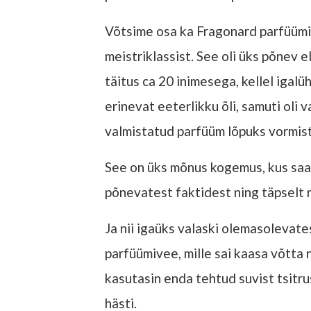
Võtsime osa ka Fragonard parfüüm
meistriklassist. See oli üks põnev e
täitus ca 20 inimesega, kellel igalüh
erinevat eeterlikku õli, samuti oli 
valmistatud parfüüm lõpuks vormist
See on üks mõnus kogemus, kus saa
põnevatest faktidest ning täpselt 
Ja nii igaüks valaski olemasolevat
parfüümivee, mille sai kaasa võtta n
kasutasin enda tehtud suvist tsitrus
hästi.