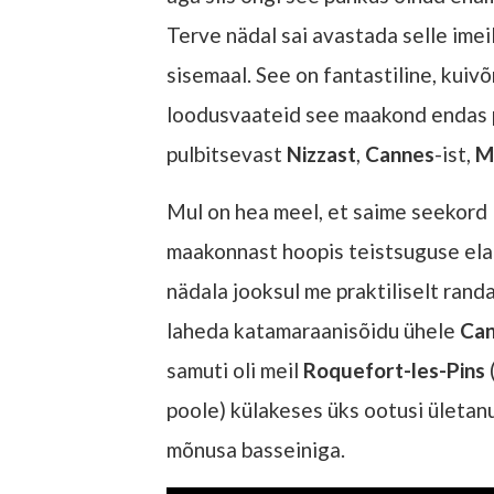
Terve nädal sai avastada selle ime
sisemaal. See on fantastiline, kuivõ
loodusvaateid see maakond endas p
pulbitsevast
Nizzast
,
Cannes
-ist,
M
Mul on hea meel, et saime seekord
maakonnast hoopis teistsuguse ela
nädala jooksul me praktiliselt randa
laheda katamaraanisõidu ühele
Ca
samuti oli meil
Roquefort-les-Pins
poole) külakeses üks ootusi ületan
mõnusa basseiniga.