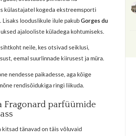
s külastajatel kogeda ekstreemsporti
. Lisaks looduslikule ilule pakub
Gorges du
s uksed ajalooliste küladega kohtumiseks.
ihtkoht neile, kes otsivad seiklusi,
isust, eemal suurlinnade kiirusest ja müra.
one nendesse paikadesse, aga kõige
õne rendisõidukiga ringi liikuda.
ja Fragonard parfüümide
lass
a kitsad tänavad on täis võluvaid