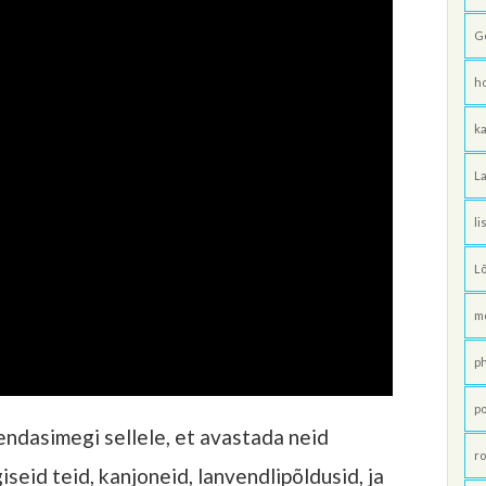
G
h
ka
La
li
L
m
p
po
hendasimegi sellele, et avastada neid
ro
seid teid, kanjoneid, lanvendlipõldusid, ja