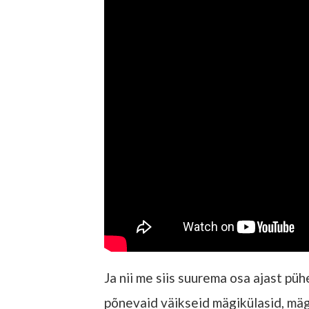
Ja nii me siis suurema osa ajast pü
põnevaid väikseid mägikülasid, mägi