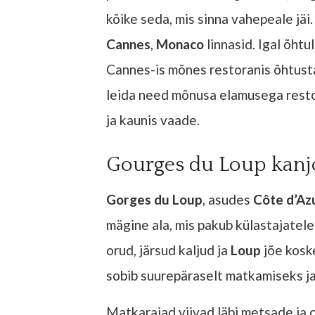
kõike seda, mis sinna vahepeale jäi
Cannes
,
Monaco
linnasid. Igal õhtu
Cannes-is mõnes restoranis õhtusta
leida need mõnusa elamusega resto
ja kaunis vaade.
Gourges du Loup kanj
Gorges du Loup
, asudes
Côte d’Azu
mägine ala, mis pakub külastajatel
orud, järsud kaljud ja
Loup
jõe kosk
sobib suurepäraselt matkamiseks ja
Matkarajad viivad läbi metsade ja o