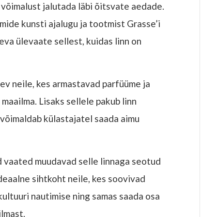
õimalust jalutada läbi õitsvate aedade.
ide kunsti ajalugu ja tootmist Grasse’i
va ülevaate sellest, kuidas linn on
lev neile, kes armastavad parfüüme ja
maailma. Lisaks sellele pakub linn
is võimaldab külastajatel saada aimu
ed vaated muudavad selle linnaga seotud
eaalne sihtkoht neile, kes soovivad
 kultuuri nautimise ning samas saada osa
lmast.