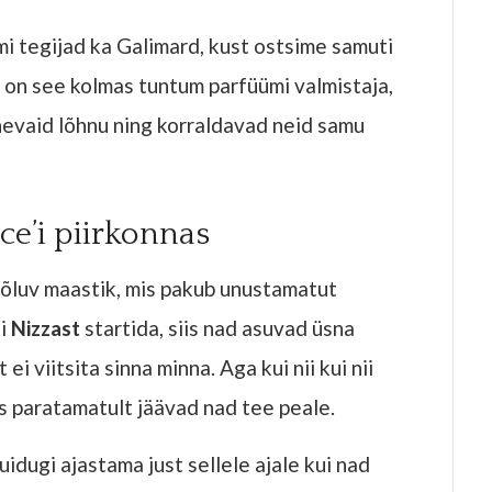
i tegijad ka Galimard, kust ostsime samuti
d on see kolmas tuntum parfüümi valmistaja,
evaid lõhnu ning korraldavad neid samu
ce’i piirkonnas
õluv maastik, mis pakub unustamatut
ui
Nizzast
startida, siis nad asuvad üsna
 ei viitsita sinna minna. Aga kui nii kui nii
is paratamatult jäävad nad tee peale.
dugi ajastama just sellele ajale kui nad