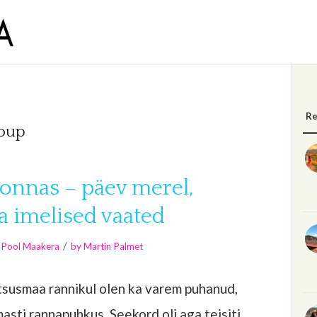
Re
Loup
onnas – päev merel,
a imelised vaated
/
l Pool Maakera
by
Martin Palmet
tsusmaa rannikul olen ka varem puhanud,
asti rannapuhkus. Seekord oli aga teisiti.