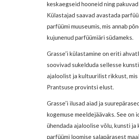
keskaegseid hooneid ning pakuvad v
Külastajad saavad avastada parfüüm
parfüümi muuseumis, mis annab põne
kujunenud parfüümiäri südameks.
Grasse’i külastamine on eriti ahvat
soovivad sukelduda sellesse kunsti 
ajaloolist ja kultuurilist rikkust, m
Prantsuse provintsi elust.
Grasse’i ilusad aiad ja suurepäras
kogemuse meeldejäävaks. See on id
ühendada ajaloolise võlu, kunsti ja
parfüümi loomise salapärasest maai