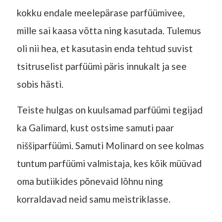
kokku endale meelepärase parfüümivee,
mille sai kaasa võtta ning kasutada. Tulemus
oli nii hea, et kasutasin enda tehtud suvist
tsitruselist parfüümi päris innukalt ja see
sobis hästi.
Teiste hulgas on kuulsamad parfüümi tegijad
ka Galimard, kust ostsime samuti paar
niššiparfüümi. Samuti Molinard on see kolmas
tuntum parfüümi valmistaja, kes kõik müüvad
oma butiikides põnevaid lõhnu ning
korraldavad neid samu meistriklasse.