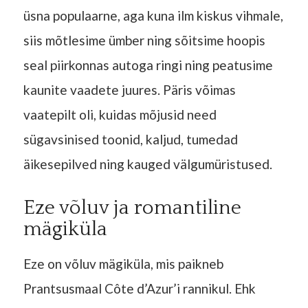
üsna populaarne, aga kuna ilm kiskus vihmale,
siis mõtlesime ümber ning sõitsime hoopis
seal piirkonnas autoga ringi ning peatusime
kaunite vaadete juures. Päris võimas
vaatepilt oli, kuidas mõjusid need
sügavsinised toonid, kaljud, tumedad
äikesepilved ning kauged välgumüristused.
Eze võluv ja romantiline
mägiküla
Eze on võluv mägiküla, mis paikneb
Prantsusmaal Côte d’Azur’i rannikul. Ehk