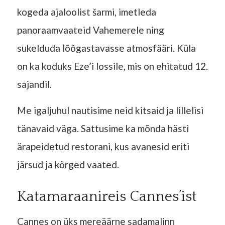
kogeda ajaloolist šarmi, imetleda
panoraamvaateid Vahemerele ning
sukelduda lõõgastavasse atmosfääri. Küla
on ka koduks Eze’i lossile, mis on ehitatud 12.
sajandil.
Me igaljuhul nautisime neid kitsaid ja lillelisi
tänavaid väga. Sattusime ka mõnda hästi
ärapeidetud restorani, kus avanesid eriti
järsud ja kõrged vaated.
Katamaraanireis Cannes’ist
Cannes on üks mereäärne sadamalinn