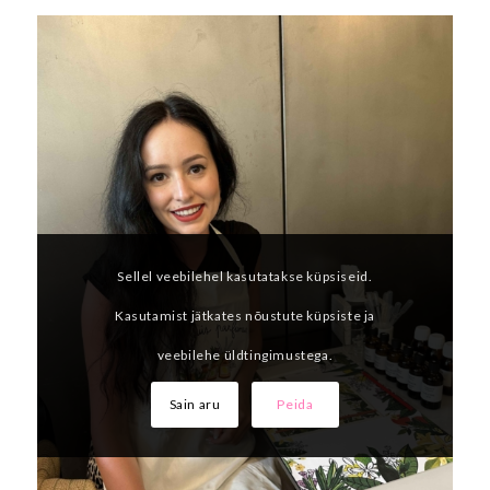
Sellel veebilehel kasutatakse küpsiseid.
Kasutamist jätkates nõustute küpsiste ja
veebilehe üldtingimustega.
Sain aru
Peida