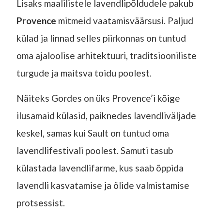
Lisaks maalilistele lavendlipõldudele pakub
Provence
mitmeid vaatamisväärsusi. Paljud
külad ja linnad selles piirkonnas on tuntud
oma ajaloolise arhitektuuri, traditsiooniliste
turgude ja maitsva toidu poolest.
Näiteks Gordes on üks Provence’i kõige
ilusamaid külasid, paiknedes lavendliväljade
keskel, samas kui Sault on tuntud oma
lavendlifestivali poolest. Samuti tasub
külastada lavendlifarme, kus saab õppida
lavendli kasvatamise ja õlide valmistamise
protsessist.