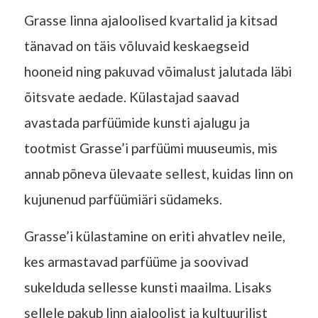
Grasse linna ajaloolised kvartalid ja kitsad
tänavad on täis võluvaid keskaegseid
hooneid ning pakuvad võimalust jalutada läbi
õitsvate aedade. Külastajad saavad
avastada parfüümide kunsti ajalugu ja
tootmist Grasse’i parfüümi muuseumis, mis
annab põneva ülevaate sellest, kuidas linn on
kujunenud parfüümiäri südameks.
Grasse’i külastamine on eriti ahvatlev neile,
kes armastavad parfüüme ja soovivad
sukelduda sellesse kunsti maailma. Lisaks
sellele pakub linn ajaloolist ja kultuurilist