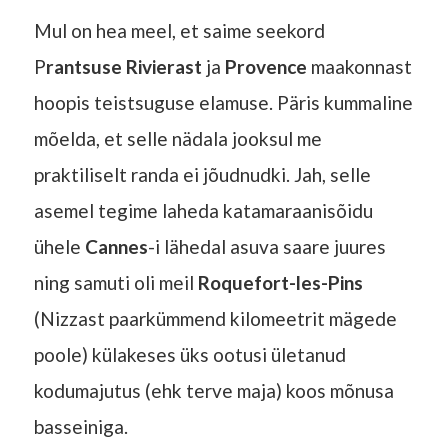
Mul on hea meel, et saime seekord
P
rantsuse Rivierast
ja
Provence
maakonnast
hoopis teistsuguse elamuse. Päris kummaline
mõelda, et selle nädala jooksul me
praktiliselt randa ei jõudnudki. Jah, selle
asemel tegime laheda katamaraanisõidu
ühele
Cannes
-i lähedal asuva saare juures
ning samuti oli meil
Roquefort-les-Pins
(Nizzast paarkümmend kilomeetrit mägede
poole) külakeses üks ootusi ületanud
kodumajutus (ehk terve maja) koos mõnusa
basseiniga.