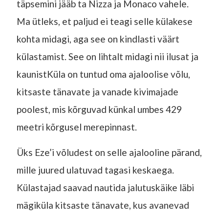
täpsemini jääb ta Nizza ja Monaco vahele.
Ma ütleks, et paljud ei teagi selle külakese
kohta midagi, aga see on kindlasti väärt
külastamist. See on lihtalt midagi nii ilusat ja
kaunistKüla on tuntud oma ajaloolise võlu,
kitsaste tänavate ja vanade kivimajade
poolest, mis kõrguvad künkal umbes 429
meetri kõrgusel merepinnast.
Üks Eze’i võludest on selle ajalooline pärand,
mille juured ulatuvad tagasi keskaega.
Külastajad saavad nautida jalutuskäike läbi
mägiküla kitsaste tänavate, kus avanevad