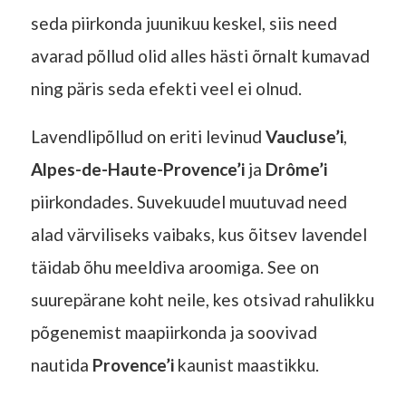
seda piirkonda juunikuu keskel, siis need
avarad põllud olid alles hästi õrnalt kumavad
ning päris seda efekti veel ei olnud.
Lavendlipõllud on eriti levinud
Vaucluse’i
,
Alpes-de-Haute-Provence’i
ja
Drôme’i
piirkondades. Suvekuudel muutuvad need
alad värviliseks vaibaks, kus õitsev lavendel
täidab õhu meeldiva aroomiga. See on
suurepärane koht neile, kes otsivad rahulikku
põgenemist maapiirkonda ja soovivad
nautida
Provence’i
kaunist maastikku.