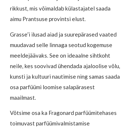
rikkust, mis võimaldab külastajatel saada
aimu Prantsuse provintsi elust.
Grasse’i ilusad aiad ja suurepärased vaated
muudavad selle linnaga seotud kogemuse
meeldejäävaks. See on ideaalne sihtkoht
neile, kes soovivad ühendada ajaloolise võlu,
kunsti ja kultuuri nautimise ning samas saada
osa parfüümi loomise salapärasest
maailmast.
Võtsime osa ka Fragonard parfüümitehases
toimuvast parfüümivalmistamise