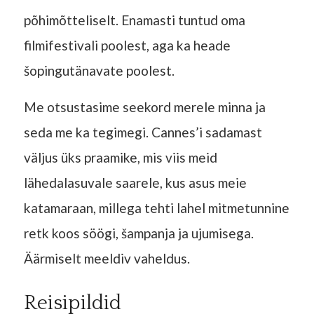
põhimõtteliselt. Enamasti tuntud oma
filmifestivali poolest, aga ka heade
šopingutänavate poolest.
Me otsustasime seekord merele minna ja
seda me ka tegimegi. Cannes’i sadamast
väljus üks praamike, mis viis meid
lähedalasuvale saarele, kus asus meie
katamaraan, millega tehti lahel mitmetunnine
retk koos söögi, šampanja ja ujumisega.
Äärmiselt meeldiv vaheldus.
Reisipildid