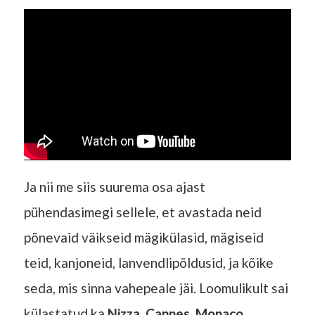
Ja nii me siis suurema osa ajast
pühendasimegi sellele, et avastada neid
põnevaid väikseid mägikülasid, mägiseid
teid, kanjoneid, lanvendlipõldusid, ja kõike
seda, mis sinna vahepeale jäi. Loomulikult sai
külastatud ka
Nizza
,
Cannes
,
Monaco