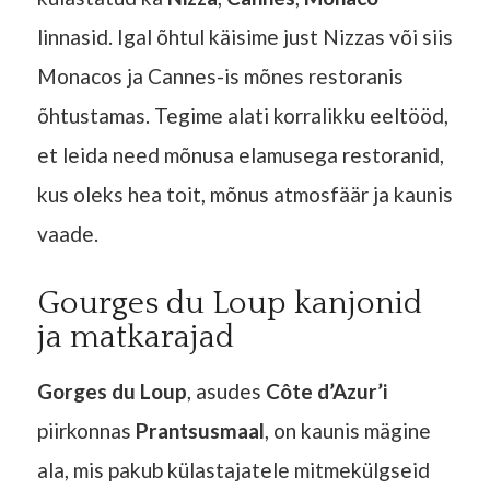
linnasid. Igal õhtul käisime just Nizzas või siis
Monacos ja Cannes-is mõnes restoranis
õhtustamas. Tegime alati korralikku eeltööd,
et leida need mõnusa elamusega restoranid,
kus oleks hea toit, mõnus atmosfäär ja kaunis
vaade.
Gourges du Loup kanjonid
ja matkarajad
Gorges du Loup
, asudes
Côte d’Azur’i
piirkonnas
Prantsusmaal
, on kaunis mägine
ala, mis pakub külastajatele mitmekülgseid