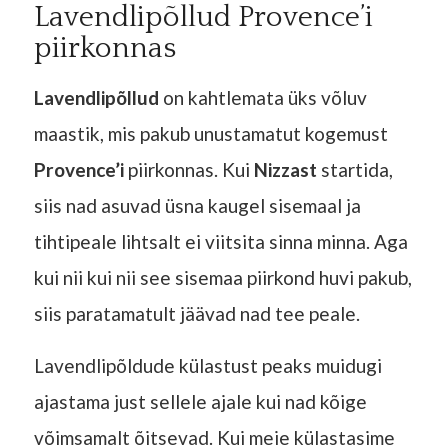
Lavendlipõllud Provence’i
piirkonnas
Lavendlipõllud
on kahtlemata üks võluv
maastik, mis pakub unustamatut kogemust
Provence’i
piirkonnas. Kui
Nizzast
startida,
siis nad asuvad üsna kaugel sisemaal ja
tihtipeale lihtsalt ei viitsita sinna minna. Aga
kui nii kui nii see sisemaa piirkond huvi pakub,
siis paratamatult jäävad nad tee peale.
Lavendlipõldude külastust peaks muidugi
ajastama just sellele ajale kui nad kõige
võimsamalt õitsevad. Kui meie külastasime