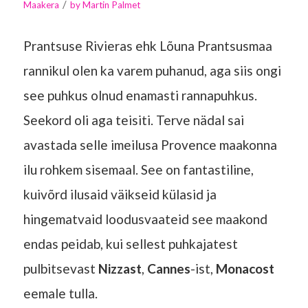
/
Maakera
by
Martin Palmet
Prantsuse Rivieras ehk Lõuna Prantsusmaa
rannikul olen ka varem puhanud, aga siis ongi
see puhkus olnud enamasti rannapuhkus.
Seekord oli aga teisiti. Terve nädal sai
avastada selle imeilusa Provence maakonna
ilu rohkem sisemaal. See on fantastiline,
kuivõrd ilusaid väikseid külasid ja
hingematvaid loodusvaateid see maakond
endas peidab, kui sellest puhkajatest
pulbitsevast
Nizzast
,
Cannes
-ist,
Monacost
eemale tulla.