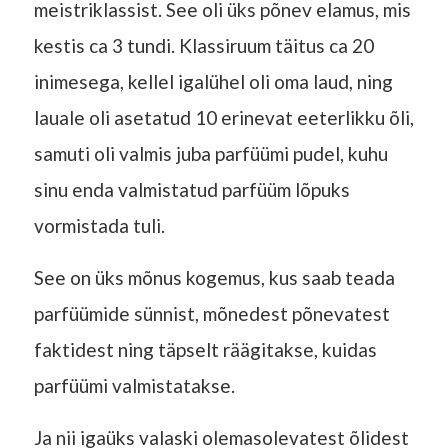
meistriklassist. See oli üks põnev elamus, mis
kestis ca 3 tundi. Klassiruum täitus ca 20
inimesega, kellel igalühel oli oma laud, ning
lauale oli asetatud 10 erinevat eeterlikku õli,
samuti oli valmis juba parfüümi pudel, kuhu
sinu enda valmistatud parfüüm lõpuks
vormistada tuli.
See on üks mõnus kogemus, kus saab teada
parfüümide sünnist, mõnedest põnevatest
faktidest ning täpselt räägitakse, kuidas
parfüümi valmistatakse.
Ja nii igaüks valaski olemasolevatest õlidest