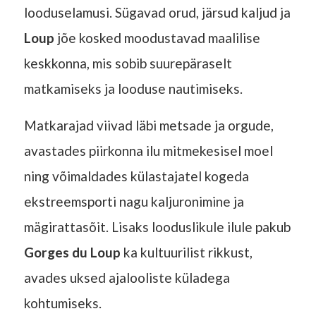
looduselamusi. Sügavad orud, järsud kaljud ja
Loup
jõe kosked moodustavad maalilise
keskkonna, mis sobib suurepäraselt
matkamiseks ja looduse nautimiseks.
Matkarajad viivad läbi metsade ja orgude,
avastades piirkonna ilu mitmekesisel moel
ning võimaldades külastajatel kogeda
ekstreemsporti nagu kaljuronimine ja
mägirattasõit. Lisaks looduslikule ilule pakub
Gorges du Loup
ka kultuurilist rikkust,
avades uksed ajalooliste küladega
kohtumiseks.