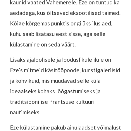
kaunid vaated Vahemerele. Eze on tuntud ka
aedadega, kus õitsevad eksootilised taimed.
Kõige kõrgemas punktis ongi üks ilus aed,
kuhu saab lisatasu eest sisse, aga selle
külastamine on seda väärt.
Lisaks ajaloolisele ja looduslikule ilule on
Eze’s mitmeid käsitööpoode, kunstigaleriisid
ja kohvikuid, mis muudavad selle küla
ideaalseks kohaks lõõgastumiseks ja
traditsioonilise Prantsuse kultuuri
nautimiseks.
Eze külastamine pakub ainulaadset võimalust