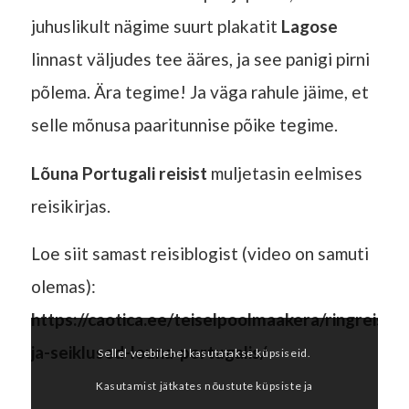
juhuslikult nägime suurt plakatit
Lagose
linnast väljudes tee ääres, ja see panigi pirni
põlema. Ära tegime! Ja väga rahule jäime, et
selle mõnusa paaritunnise põike tegime.
Lõuna Portugali reisist
muljetasin eelmises
reisikirjas.
Loe siit samast reisiblogist (video on samuti
olemas):
https://caotica.ee/teiselpoolmaakera/ringreis-
ja-seiklused-louna-portugalis/
Sellel veebilehel kasutatakse küpsiseid.
Kasutamist jätkates nõustute küpsiste ja