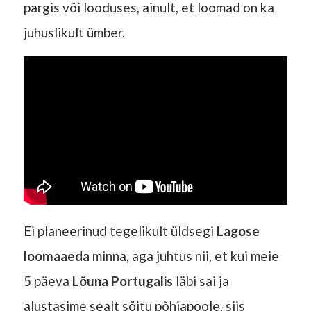
pargis või looduses, ainult, et loomad on ka
juhuslikult ümber.
Ei planeerinud tegelikult üldsegi
Lagose
loomaaeda
minna, aga juhtus nii, et kui meie
5 päeva
Lõuna Portugalis
läbi sai ja
alustasime sealt sõitu põhjapoole, siis