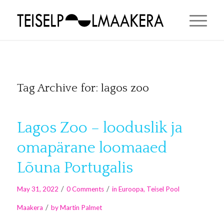
Tag Archive for:
lagos zoo
Lagos Zoo – looduslik ja
omapärane loomaaed
Lõuna Portugalis
/
/
May 31, 2022
0 Comments
in
Euroopa
,
Teisel Pool
/
Maakera
by
Martin Palmet