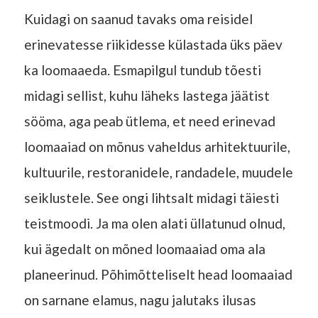
Kuidagi on saanud tavaks oma reisidel
erinevatesse riikidesse külastada üks päev
ka loomaaeda. Esmapilgul tundub tõesti
midagi sellist, kuhu läheks lastega jäätist
sööma, aga peab ütlema, et need erinevad
loomaaiad on mõnus vaheldus arhitektuurile,
kultuurile, restoranidele, randadele, muudele
seiklustele. See ongi lihtsalt midagi täiesti
teistmoodi. Ja ma olen alati üllatunud olnud,
kui ägedalt on mõned loomaaiad oma ala
planeerinud. Põhimõtteliselt head loomaaiad
on sarnane elamus, nagu jalutaks ilusas