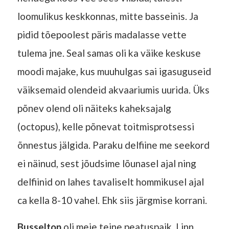
loomulikus keskkonnas, mitte basseinis. Ja
pidid tõepoolest päris madalasse vette
tulema jne. Seal samas oli ka väike keskuse
moodi majake, kus muuhulgas sai igasuguseid
väiksemaid olendeid akvaariumis uurida. Üks
põnev olend oli näiteks kaheksajalg
(octopus), kelle põnevat toitmisprotsessi
õnnestus jälgida. Paraku delfiine me seekord
ei näinud, sest jõudsime lõunasel ajal ning
delfiinid on lahes tavaliselt hommikusel ajal
ca kella 8-10 vahel. Ehk siis järgmise korrani.
Busselton
oli meie teine peatuspaik. Linn