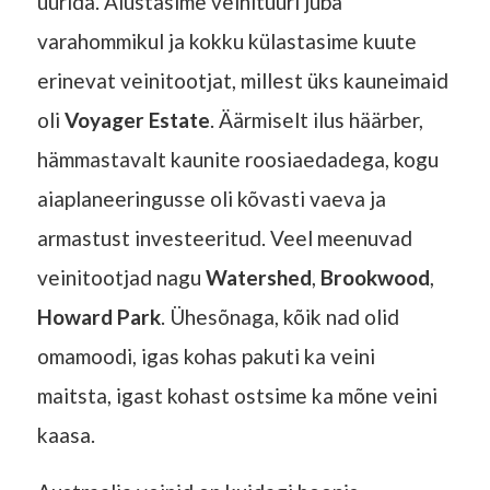
uurida. Alustasime veinituuri juba
varahommikul ja kokku külastasime kuute
erinevat veinitootjat, millest üks kauneimaid
oli
Voyager Estate
. Äärmiselt ilus häärber,
hämmastavalt kaunite roosiaedadega, kogu
aiaplaneeringusse oli kõvasti vaeva ja
armastust investeeritud. Veel meenuvad
veinitootjad nagu
Watershed
,
Brookwood
,
Howard Park
. Ühesõnaga, kõik nad olid
omamoodi, igas kohas pakuti ka veini
maitsta, igast kohast ostsime ka mõne veini
kaasa.