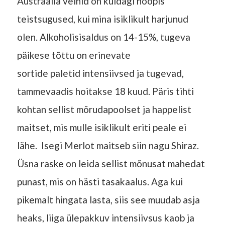
Austraalia veinid on kuidagi hoopis
teistsugused, kui mina isiklikult harjunud
olen. Alkoholisisaldus on 14-15%, tugeva
päikese tõttu on erinevate
sortide paletid intensiivsed ja tugevad,
tammevaadis hoitakse 18 kuud. Päris tihti
kohtan sellist mõrudapoolset ja happelist
maitset, mis mulle isiklikult eriti peale ei
lähe. Isegi Merlot maitseb siin nagu Shiraz.
Üsna raske on leida sellist mõnusat mahedat
punast, mis on hästi tasakaalus. Aga kui
pikemalt hingata lasta, siis see muudab asja
heaks, liiga ülepakkuv intensiivsus kaob ja