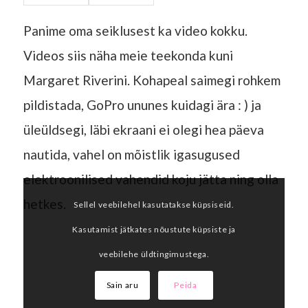
Panime oma seiklusest ka video kokku.
Videos siis näha meie teekonda kuni
Margaret Riverini. Kohapeal saimegi rohkem
pildistada, GoPro ununes kuidagi ära : ) ja
üleüldsegi, läbi ekraani ei olegi hea päeva
nautida, vahel on mõistlik igasugused
elektroonilised vahendid koju jätta ning olla
hetkes.
Sellel veebilehel kasutatakse küpsiseid.
Kasutamist jätkates nõustute küpsiste ja
veebilehe üldtingimustega.
Sain aru
Peida