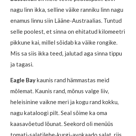
nagu linn ikka, selline väike ranniku linn nagu
enamus linnu siin Lääne-Austraalias. Tuntud
selle poolest, et sinna on ehitatud kilomeetri
pikkune kai, millel sõidab ka väike rongike.
Mis sa siis ikka teed, jalutad aga sinna tippu
ja tagasi.
Eagle Bay
kaunis rand hämmastas meid
mõlemat. Kaunis rand, mõnus valge liiv,
heleisinine vaikne meri ja kogu rand kokku,
nagu kataloogi pilt. Seal sõime ka oma
kaasavõetud lõunat. Seekord oli menüüs
tomati-salatilehe-kurgi-avokaado salat, riis