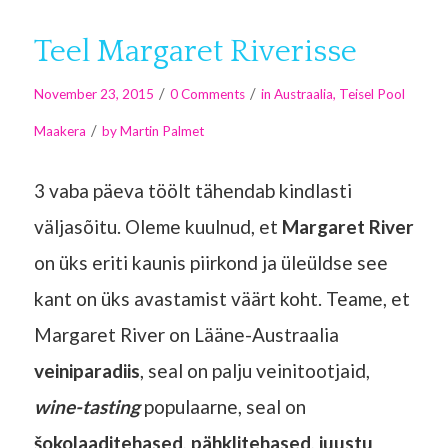
Teel Margaret Riverisse
/
/
November 23, 2015
0 Comments
in
Austraalia
,
Teisel Pool
/
Maakera
by
Martin Palmet
3 vaba päeva töölt tähendab kindlasti
väljasõitu. Oleme kuulnud, et
Margaret River
on üks eriti kaunis piirkond ja üleüldse see
kant on üks avastamist väärt koht. Teame, et
Margaret River on Lääne-Austraalia
veiniparadiis
, seal on palju veinitootjaid,
wine-tasting
populaarne, seal on
šokolaaditehased
,
pähklitehased
,
juustu