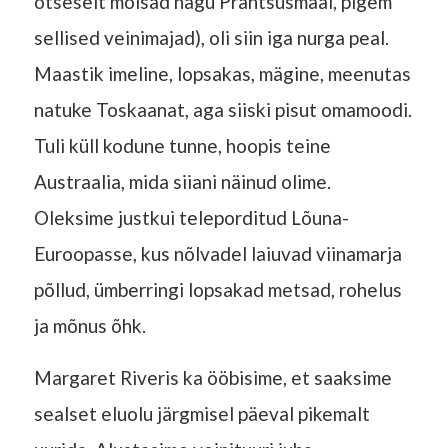
otseselt mõisad nagu Prantsusmaal, pigem
sellised veinimajad), oli siin iga nurga peal.
Maastik imeline, lopsakas, mägine, meenutas
natuke Toskaanat, aga siiski pisut omamoodi.
Tuli küll kodune tunne, hoopis teine
Austraalia, mida siiani näinud olime.
Oleksime justkui teleporditud Lõuna-
Euroopasse, kus nõlvadel laiuvad viinamarja
põllud, ümberringi lopsakad metsad, rohelus
ja mõnus õhk.
Margaret Riveris ka ööbisime, et saaksime
sealset eluolu järgmisel päeval pikemalt