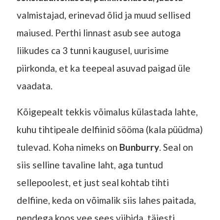
valmistajad, erinevad õlid ja muud sellised
maiused. Perthi linnast asub see autoga
liikudes ca 3 tunni kaugusel, uurisime
piirkonda, et ka teepeal asuvad paigad üle
vaadata.
Kõigepealt tekkis võimalus külastada lahte,
kuhu tihtipeale delfiinid sööma (kala püüdma)
tulevad. Koha nimeks on
Bunburry
. Seal on
siis selline tavaline laht, aga tuntud
sellepoolest, et just seal kohtab tihti
delfiine, keda on võimalik siis lahes paitada,
nendega koos vee sees viibida, täiesti