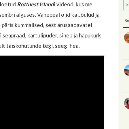
 loetud
Rottnest Island
i videod, kus me
tr
embri alguses. Vahepeal olid ka Jõulud ja
Re
d päris kummalised, sest arusaadavatel
i seapraad, kartulipuder, sinep ja hapukurk
ult täiskõhutunde tegi, seegi hea.