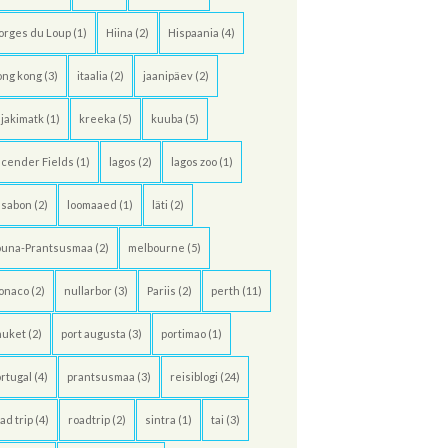
orges du Loup
(1)
Hiina
(2)
Hispaania
(4)
ong kong
(3)
itaalia
(2)
jaanipäev
(2)
jakimatk
(1)
kreeka
(5)
kuuba
(5)
cender Fields
(1)
lagos
(2)
lagos zoo
(1)
ssabon
(2)
loomaaed
(1)
läti
(2)
õuna-Prantsusmaa
(2)
melbourne
(5)
onaco
(2)
nullarbor
(3)
Pariis
(2)
perth
(11)
huket
(2)
port augusta
(3)
portimao
(1)
rtugal
(4)
prantsusmaa
(3)
reisiblogi
(24)
ad trip
(4)
roadtrip
(2)
sintra
(1)
tai
(3)