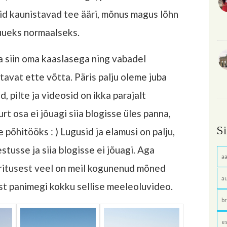
mid kaunistavad tee ääri, mõnus magus lõhn
uueks normaalseks.
siin oma kaaslasega ning vabadel
avat ette võtta. Päris palju oleme juba
, pilte ja videosid on ikka parajalt
rt osa ei jõuagi siia blogisse üles panna,
S
 põhitööks : ) Lugusid ja elamusi on palju,
usse ja siia blogisse ei jõuagi. Aga
aa
üritusest veel on meil kogunenud mõned
au
ast panimegi kokku sellise meeleoluvideo.
br
e