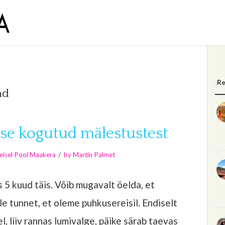
Re
nd
sse kogutud mälestustest
/
eisel Pool Maakera
by
Martin Palmet
s 5 kuud täis. Võib mugavalt öelda, et
le tunnet, et oleme puhkusereisil. Endiselt
, liiv rannas lumivalge, päike särab taevas