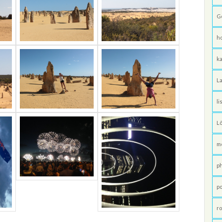
G
h
ka
La
li
L
m
p
po
ro