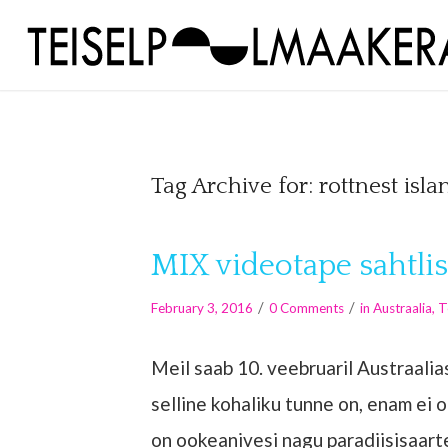
Tag Archive for:
rottnest isla
MIX videotape sahtli
/
/
February 3, 2016
0 Comments
in
Austraalia
,
T
Meil saab 10. veebruaril Austraalia
selline kohaliku tunne on, enam ei o
on ookeanivesi nagu paradiisisaartel