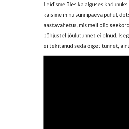
Leidisme üles ka alguses kadunuks
käisime minu sünnipäeva puhul, dets
aastavahetus, mis meil olid seekor
põhjustel jõulutunnet ei olnud. Iseg
ei tekitanud seda õiget tunnet, ain