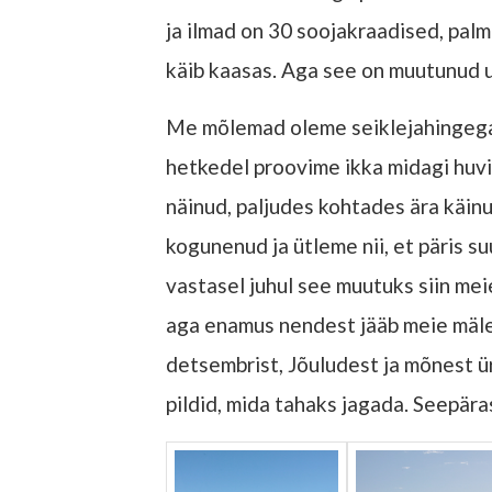
ja ilmad on 30 soojakraadised, pal
käib kaasas. Aga see on muutunud 
Me mõlemad oleme seiklejahingega 
hetkedel proovime ikka midagi huvit
näinud, paljudes kohtades ära käinud
kogunenud ja ütleme nii, et päris suu
vastasel juhul see muutuks siin meie
aga enamus nendest jääb meie mälest
detsembrist, Jõuludest ja mõnest 
pildid, mida tahaks jagada. Seepär