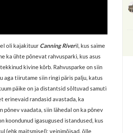
l oli kajakituur
Canning River
il, kus saime
me ka ühte põnevat rahvusparki, kus asus
tekkinud kivine kõrb. Rahvusparke on siin
 aga tiirutame siin ringi päris palju, katus
 kuum päike on ja distantsid sõltuvad samuti
 et erinevaid randasid avastada, ka
n põnev vaadata, siin lähedal on ka põnev
 on koondunud igasugused istandused, kus
ul (ehk maitsmisel): veinimõisad, õlle