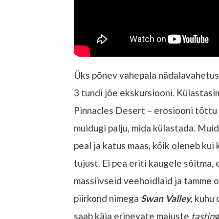
Üks põnev vahepala nädalavahetuse
3 tundi jõe ekskursiooni. Külastasi
Pinnacles Desert – erosiooni tõttu 
muidugi palju, mida külastada. Muidu
peal ja katus maas, kõik oleneb kui
tujust. Ei pea eriti kaugele sõitma,
massiivseid veehoidlaid ja tamme o
piirkond nimega
Swan Valley
, kuhu
saab käia erinevate maiuste
tastin
g