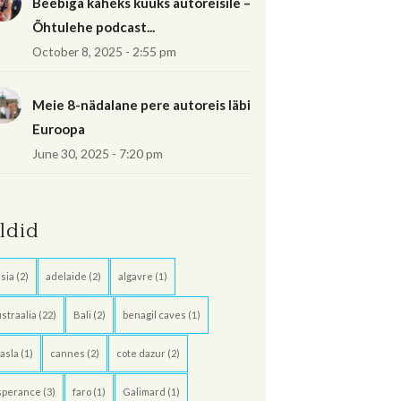
Beebiga kaheks kuuks autoreisile –
Õhtulehe podcast...
October 8, 2025 - 2:55 pm
Meie 8-nädalane pere autoreis läbi
Euroopa
June 30, 2025 - 7:20 pm
ildid
sia
(2)
adelaide
(2)
algavre
(1)
straalia
(22)
Bali
(2)
benagil caves
(1)
asla
(1)
cannes
(2)
cote dazur
(2)
sperance
(3)
faro
(1)
Galimard
(1)