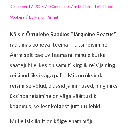
/
/
December 17, 2025
0 Comments
in
Mehhiko
,
Teisel Pool
/
Maakera
by
Martin Palmet
Käisin
Õhtulehe Raadios “Järgmine Peatus”
rääkimas põneval teemal – üksi reisimine.
Äärmiselt paeluv teema nii minule kui ka
saatejuhile, kes on samuti kirglik reisija ning
reisinud üksi väga palju. Mis on üksinda
reisimise võlud, plussid ja miinused, ning miks
üksinda reisimine on väga väärtuslik
kogemus, sellest kõigest juttu tulebki.
Mulle isiklikult on kõige enam mõju