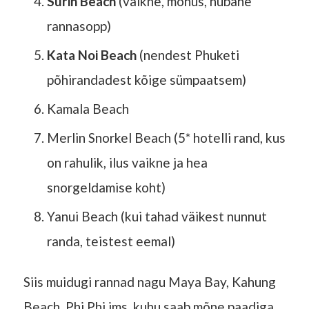
Surin Beach
(vaikne, mõnus, hubane
rannasopp)
Kata Noi Beach
(nendest Phuketi
põhirandadest kõige sümpaatsem)
Kamala Beach
Merlin Snorkel Beach (5* hotelli rand, kus
on rahulik, ilus vaikne ja hea
snorgeldamise koht)
Yanui Beach (kui tahad väikest nunnut
randa, teistest eemal)
Siis muidugi rannad nagu Maya Bay, Kahung
Beach, Phi Phi jms, kuhu saab mõne paadiga.