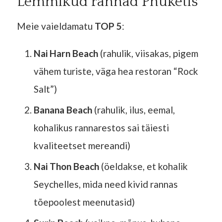
Lemmikud rannad Phuketis
Meie vaieldamatu
TOP 5
:
Nai Harn Beach
(rahulik, viisakas, pigem
vähem turiste, väga hea restoran “Rock
Salt”)
Banana Beach
(rahulik, ilus, eemal,
kohalikus rannarestos sai täiesti
kvaliteetset mereandi)
Nai Thon Beach
(öeldakse, et kohalik
Seychelles, mida need kivid rannas
tõepoolest meenutasid)