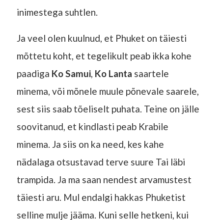
inimestega suhtlen.
Ja veel olen kuulnud, et Phuket on täiesti
mõttetu koht, et tegelikult peab ikka kohe
paadiga
Ko Samui
,
Ko Lanta
saartele
minema, või mõnele muule põnevale saarele,
sest siis saab tõeliselt puhata. Teine on jälle
soovitanud, et kindlasti peab Krabile
minema. Ja siis on ka need, kes kahe
nädalaga otsustavad terve suure Tai läbi
trampida. Ja ma saan nendest arvamustest
täiesti aru. Mul endalgi hakkas Phuketist
selline mulje jääma. Kuni selle hetkeni, kui