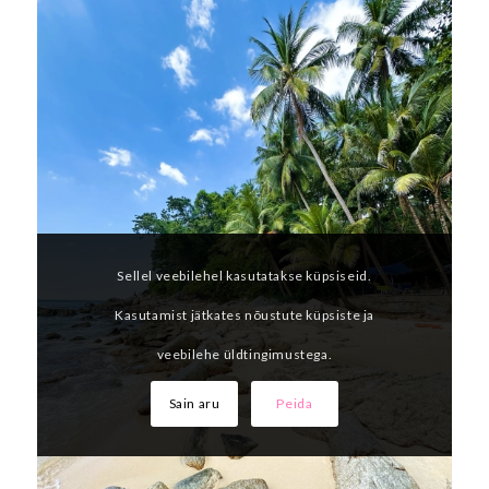
Sellel veebilehel kasutatakse küpsiseid.
Kasutamist jätkates nõustute küpsiste ja
veebilehe üldtingimustega.
Sain aru
Peida