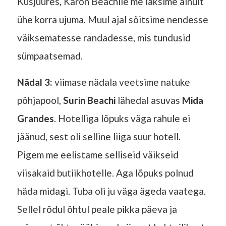
Kusjuures, Karon Beachile me läksime ainult
ühe korra ujuma. Muul ajal sõitsime nendesse
väiksematesse randadesse, mis tundusid
sümpaatsemad.
Nädal 3:
viimase nädala veetsime natuke
põhjapool,
Surin Beachi
lähedal asuvas
Mida
Grandes
. Hotelliga lõpuks väga rahule ei
jäänud, sest oli selline liiga suur hotell.
Pigem me eelistame selliseid väikseid
viisakaid butiikhotelle. Aga lõpuks polnud
häda midagi. Tuba oli ju väga ägeda vaatega.
Sellel rõdul õhtul peale pikka päeva ja