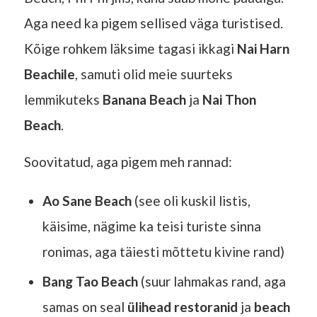
Aga need ka pigem sellised väga turistised.
Kõige rohkem läksime tagasi ikkagi
Nai Harn
Beachile
, samuti olid meie suurteks
lemmikuteks
Banana Beach
ja
Nai Thon
Beach
.
Soovitatud, aga pigem meh rannad:
Ao Sane Beach
(see oli kuskil listis,
käisime, nägime ka teisi turiste sinna
ronimas, aga täiesti mõttetu kivine rand)
Bang Tao Beach
(suur lahmakas rand, aga
samas on seal
ülihead
restoranid
ja
beach