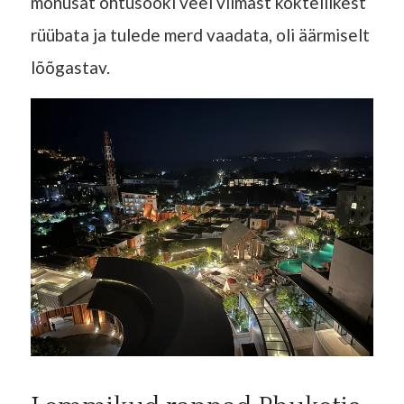
mõnusat õhtusööki veel viimast kokteilikest
rüübata ja tulede merd vaadata, oli äärmiselt
lõõgastav.