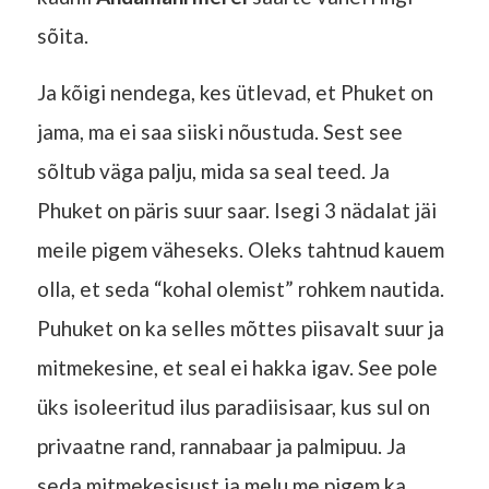
sõita.
Ja kõigi nendega, kes ütlevad, et Phuket on
jama, ma ei saa siiski nõustuda. Sest see
sõltub väga palju, mida sa seal teed. Ja
Phuket on päris suur saar. Isegi 3 nädalat jäi
meile pigem väheseks. Oleks tahtnud kauem
olla, et seda “kohal olemist” rohkem nautida.
Puhuket on ka selles mõttes piisavalt suur ja
mitmekesine, et seal ei hakka igav. See pole
üks isoleeritud ilus paradiisisaar, kus sul on
privaatne rand, rannabaar ja palmipuu. Ja
seda mitmekesisust ja melu me pigem ka