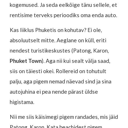
kogemused. Ja seda eelkõige tänu sellele, et
rentisime terveks perioodiks oma enda auto.
Kas liiklus Phuketis on kohutav? Ei ole,
absoluutselt mitte. Aeglane on küll, eriti
nendest turistikeskustes (Patong, Karon,
Phuket Town
). Aga nii kui sealt välja saad,
siis on täiesti okei. Rollereid on tohutult
palju, aga pigem nemad näevad sind ja sina
autojuhina ei pea nende pärast üldse
higistama.
Nii me siis käisimegi pigem randades, mis jäid
Patong, Karon, Kata beachidest pigem