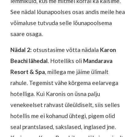
lemmikuid, kus me mitmel korral ka käisime.
See nädal lõunapoolses osas andis meile hea
võimaluse tutvuda selle lõunapoolsema
saare osaga.
Nädal 2:
otsustasime võtta nädala
Karon
Beachi lähedal
. Hotelliks oli
Mandarava
Resort & Spa
, millega me jäime ülimalt
rahule. Tegemist vähe kõrgema eelarvega
hotelliga. Kui Karonis on üsna palju
venekeelset rahvast üleüldiselt, siis selles
hotellis me ei kohanud ühtegi, pigem olid
seal prantslased, sakslased, inglased jne.