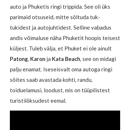
auto ja Phuketis ringi trippida. See oli üks
parimaid otsuseid, mitte sõltuda tuk-
tukidest ja autojuhtidest. Selline vabadus
andis võimaluse näha Phuketit hoopis teisest
küljest. Tuleb välja, et Phuket ei ole ainult
Patong
,
Karon
ja
Kata Beach
, see on midagi
palju enamat. Iseseisvalt oma autoga ringi
sõites saab avastada kohti, randu,
toiduelamusi, loodust, mis on tüüpilistest
turistilõksudest eemal.