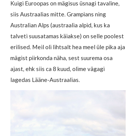
Kuigi Euroopas on mägisus üsnagi tavaline,
siis Austraalias mitte. Grampians ning
Australian Alps (austraalia alpid, kus ka
talveti suusatamas käiakse) on selle poolest
erilised. Meil oli lihtsalt hea meel üle pika aja
mägist piirkonda näha, sest suurema osa
ajast, ehk siis ca 8 kuud, olime vägagi
lagedas Lääne-Austraalias.