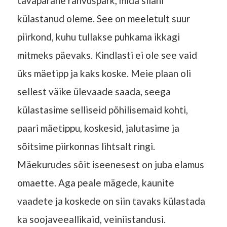
tavapärane rahvuspark, mida siiani
külastanud oleme. See on meeletult suur
piirkond, kuhu tullakse puhkama ikkagi
mitmeks päevaks. Kindlasti ei ole see vaid
üks mäetipp ja kaks koske. Meie plaan oli
sellest väike ülevaade saada, seega
külastasime selliseid põhilisemaid kohti,
paari mäetippu, koskesid, jalutasime ja
sõitsime piirkonnas lihtsalt ringi.
Mäekurudes sõit iseenesest on juba elamus
omaette. Aga peale mägede, kaunite
vaadete ja koskede on siin tavaks külastada
ka soojaveeallikaid, veiniistandusi.