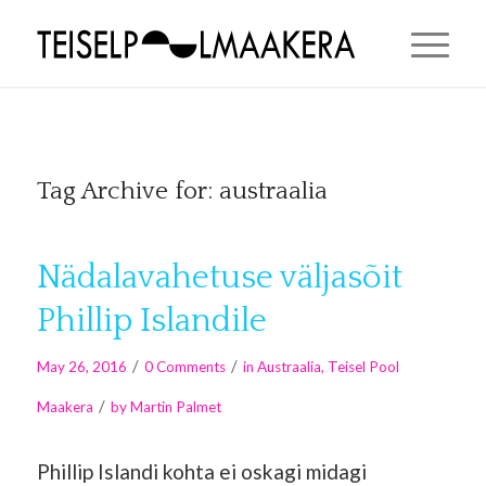
Tag Archive for:
austraalia
Nädalavahetuse väljasõit
Phillip Islandile
/
/
May 26, 2016
0 Comments
in
Austraalia
,
Teisel Pool
/
Maakera
by
Martin Palmet
Phillip Islandi kohta ei oskagi midagi