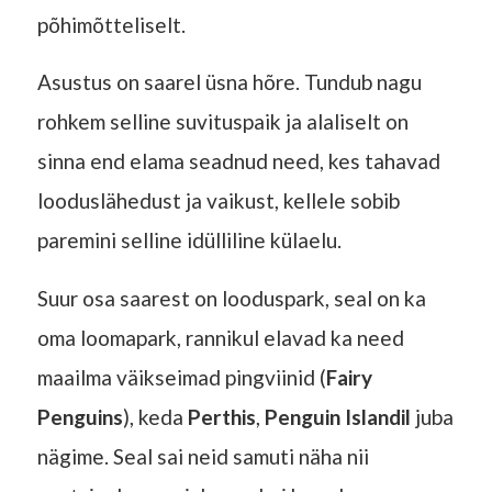
põhimõtteliselt.
Asustus on saarel üsna hõre. Tundub nagu
rohkem selline suvituspaik ja alaliselt on
sinna end elama seadnud need, kes tahavad
looduslähedust ja vaikust, kellele sobib
paremini selline idülliline külaelu.
Suur osa saarest on looduspark, seal on ka
oma loomapark, rannikul elavad ka need
maailma väikseimad pingviinid (
Fairy
Penguins
), keda
Perthis
,
Penguin Islandil
juba
nägime. Seal sai neid samuti näha nii