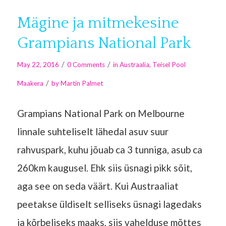
Mägine ja mitmekesine
Grampians National Park
/
/
May 22, 2016
0 Comments
in
Austraalia
,
Teisel Pool
/
Maakera
by
Martin Palmet
Grampians National Park on Melbourne
linnale suhteliselt lähedal asuv suur
rahvuspark, kuhu jõuab ca 3 tunniga, asub ca
260km kaugusel. Ehk siis üsnagi pikk sõit,
aga see on seda väärt. Kui Austraaliat
peetakse üldiselt selliseks üsnagi lagedaks
ja kõrbeliseks maaks, siis vahelduse mõttes