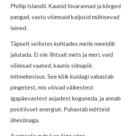
Phillip Islandil. Kaunid liivarannad ja kõrged
pangad, vastu võimsaid kaljusid mühisevad
lained.
Täpselt sellistes kohtades meile meeldib
jalutada. Ei ole lihtsalt mets ja meri, vaid
võimsad vaated, kaunis silmapiir,
mitmekesisus. See kõik kuidagi vabastab
pingetest, mis võivad väikestest
igapäevastest asjadest koguneda, ja annab
positiivset energiat. Puhastab mõtteid
ühesõnaga.
Austraalia puhul on õige sõna –