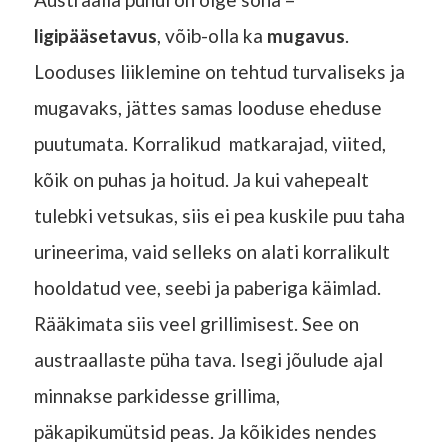
ligipääsetavus
, võib-olla ka
mugavus
.
Looduses liiklemine on tehtud turvaliseks ja
mugavaks, jättes samas looduse eheduse
puutumata. Korralikud matkarajad, viited,
kõik on puhas ja hoitud. Ja kui vahepealt
tulebki vetsukas, siis ei pea kuskile puu taha
urineerima, vaid selleks on alati korralikult
hooldatud vee, seebi ja paberiga käimlad.
Rääkimata siis veel grillimisest. See on
austraallaste püha tava. Isegi jõulude ajal
minnakse parkidesse grillima,
päkapikumütsid peas. Ja kõikides nendes