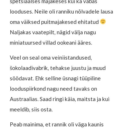
spetsiaalses majakeses kui ka vabas
looduses. Neile oli ranniku nõlvadele lausa
oma väiksed puitmajakesed ehitatud
Naljakas vaatepilt, nägid välja nagu
miniatuursed villad ookeani ääres.
Veel on seal oma veiniistandused,
šokolaadivabrik, tehakse juustu ja muud
söödavat. Ehk selline üsnagi tüüpiline
looduspiirkond nagu need tavaks on
Austraalias. Saad ringi käia, maitsta ja kui
meeldib, siis osta.
Peab mainima, et rannik oli väga kaunis