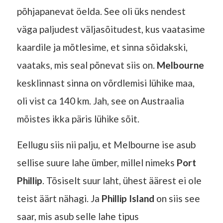
põhjapanevat öelda. See oli üks nendest
väga paljudest väljasõitudest, kus vaatasime
kaardile ja mõtlesime, et sinna sõidakski,
vaataks, mis seal põnevat siis on.
Melbourne
kesklinnast sinna on võrdlemisi lühike maa,
oli vist ca 140 km. Jah, see on Austraalia
mõistes ikka päris lühike sõit.
Eellugu siis nii palju, et Melbourne ise asub
sellise suure lahe ümber, millel nimeks
Port
Phillip
. Tõsiselt suur laht, ühest äärest ei ole
teist äärt nähagi. Ja
Phillip Island
on siis see
saar, mis asub selle lahe tipus