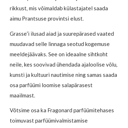
rikkust, mis võimaldab külastajatel saada
aimu Prantsuse provintsi elust.
Grasse’i ilusad aiad ja suurepärased vaated
muudavad selle linnaga seotud kogemuse
meeldejäävaks. See on ideaalne sihtkoht
neile, kes soovivad ühendada ajaloolise võlu,
kunsti ja kultuuri nautimise ning samas saada
osa parfüümi loomise salapärasest
maailmast.
Võtsime osa ka Fragonard parfüümitehases
toimuvast parfüümivalmistamise