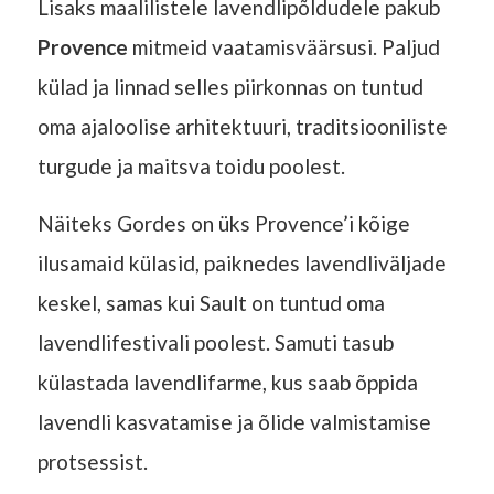
Lisaks maalilistele lavendlipõldudele pakub
Provence
mitmeid vaatamisväärsusi. Paljud
külad ja linnad selles piirkonnas on tuntud
oma ajaloolise arhitektuuri, traditsiooniliste
turgude ja maitsva toidu poolest.
Näiteks Gordes on üks Provence’i kõige
ilusamaid külasid, paiknedes lavendliväljade
keskel, samas kui Sault on tuntud oma
lavendlifestivali poolest. Samuti tasub
külastada lavendlifarme, kus saab õppida
lavendli kasvatamise ja õlide valmistamise
protsessist.