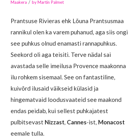
/
Maakera
by
Martin Palmet
Prantsuse Rivieras ehk Lõuna Prantsusmaa
rannikul olen ka varem puhanud, aga siis ongi
see puhkus olnud enamasti rannapuhkus.
Seekord oli aga teisiti. Terve nädal sai
avastada selle imeilusa Provence maakonna
ilu rohkem sisemaal. See on fantastiline,
kuivõrd ilusaid väikseid külasid ja
hingematvaid loodusvaateid see maakond
endas peidab, kui sellest puhkajatest
pulbitsevast
Nizzast
,
Cannes
-ist,
Monacost
eemale tulla.