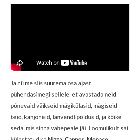
Ja nii me siis suurema osa ajast
pühendasimegi sellele, et avastada neid
põnevaid väikseid mägikülasid, mägiseid
teid, kanjoneid, lanvendlipõldusid, ja kõike
seda, mis sinna vahepeale jäi. Loomulikult sai
külastatud ka
Nizza
,
Cannes
,
Monaco