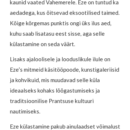
kaunid vaated Vahemerele. Eze on tuntud ka
aedadega, kus õitsevad eksootilised taimed.
Kõige kõrgemas punktis ongi üks ilus aed,
kuhu saab lisatasu eest sisse, aga selle
külastamine on seda väärt.
Lisaks ajaloolisele ja looduslikule ilule on
Eze’s mitmeid käsitööpoode, kunstigaleriisid
ja kohvikuid, mis muudavad selle küla
ideaalseks kohaks lõõgastumiseks ja
traditsioonilise Prantsuse kultuuri
nautimiseks.
Eze külastamine pakub ainulaadset võimalust