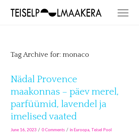
Tag Archive for:
monaco
Nädal Provence
maakonnas – päev merel,
parfüümid, lavendel ja
imelised vaated
/
/
June 16, 2023
0 Comments
in
Euroopa
,
Teisel Pool