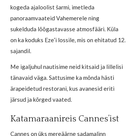
kogeda ajaloolist šarmi, imetleda
panoraamvaateid Vahemerele ning
sukelduda lõõgastavasse atmosfääri. Küla
on ka koduks Eze’i lossile, mis on ehitatud 12.
sajandil.
Me igaljuhul nautisime neid kitsaid ja lillelisi
tänavaid väga. Sattusime ka mõnda hästi
ärapeidetud restorani, kus avanesid eriti
järsud ja kõrged vaated.
Katamaraanireis Cannes’ist
Cannes on üks mereäärne sadamalinn