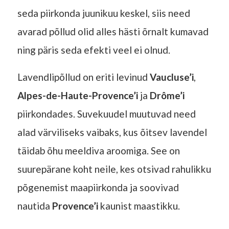
seda piirkonda juunikuu keskel, siis need
avarad põllud olid alles hästi õrnalt kumavad
ning päris seda efekti veel ei olnud.
Lavendlipõllud on eriti levinud
Vaucluse’i
,
Alpes-de-Haute-Provence’i
ja
Drôme’i
piirkondades. Suvekuudel muutuvad need
alad värviliseks vaibaks, kus õitsev lavendel
täidab õhu meeldiva aroomiga. See on
suurepärane koht neile, kes otsivad rahulikku
põgenemist maapiirkonda ja soovivad
nautida
Provence’i
kaunist maastikku.