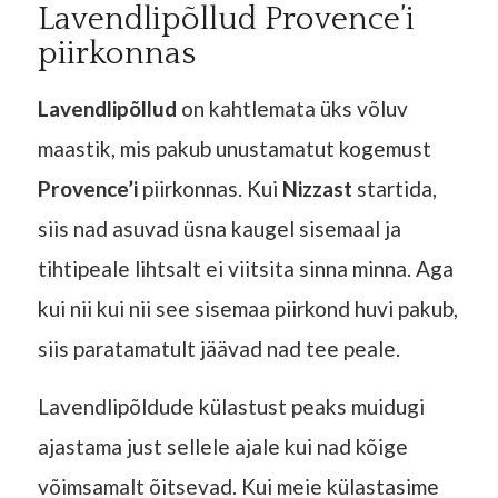
Lavendlipõllud Provence’i
piirkonnas
Lavendlipõllud
on kahtlemata üks võluv
maastik, mis pakub unustamatut kogemust
Provence’i
piirkonnas. Kui
Nizzast
startida,
siis nad asuvad üsna kaugel sisemaal ja
tihtipeale lihtsalt ei viitsita sinna minna. Aga
kui nii kui nii see sisemaa piirkond huvi pakub,
siis paratamatult jäävad nad tee peale.
Lavendlipõldude külastust peaks muidugi
ajastama just sellele ajale kui nad kõige
võimsamalt õitsevad. Kui meie külastasime