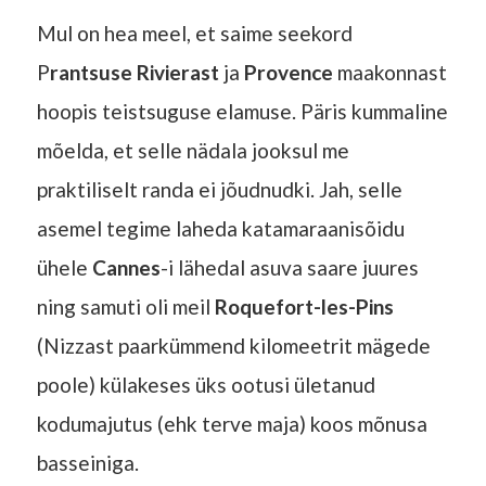
Mul on hea meel, et saime seekord
P
rantsuse Rivierast
ja
Provence
maakonnast
hoopis teistsuguse elamuse. Päris kummaline
mõelda, et selle nädala jooksul me
praktiliselt randa ei jõudnudki. Jah, selle
asemel tegime laheda katamaraanisõidu
ühele
Cannes
-i lähedal asuva saare juures
ning samuti oli meil
Roquefort-les-Pins
(Nizzast paarkümmend kilomeetrit mägede
poole) külakeses üks ootusi ületanud
kodumajutus (ehk terve maja) koos mõnusa
basseiniga.