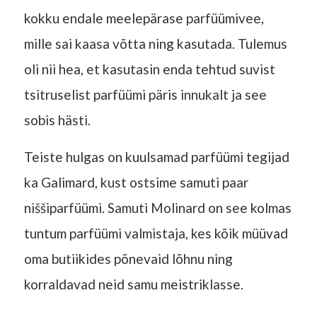
kokku endale meelepärase parfüümivee,
mille sai kaasa võtta ning kasutada. Tulemus
oli nii hea, et kasutasin enda tehtud suvist
tsitruselist parfüümi päris innukalt ja see
sobis hästi.
Teiste hulgas on kuulsamad parfüümi tegijad
ka Galimard, kust ostsime samuti paar
niššiparfüümi. Samuti Molinard on see kolmas
tuntum parfüümi valmistaja, kes kõik müüvad
oma butiikides põnevaid lõhnu ning
korraldavad neid samu meistriklasse.