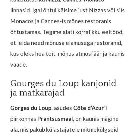
linnasid. Igal õhtul käisime just Nizzas või siis
Monacos ja Cannes-is mõnes restoranis
õhtustamas. Tegime alati korralikku eeltööd,
et leida need mõnusa elamusega restoranid,
kus oleks hea toit, mõnus atmosfäär ja kaunis
vaade.
Gourges du Loup kanjonid
ja matkarajad
Gorges du Loup
, asudes
Côte d’Azur’i
piirkonnas
Prantsusmaal
, on kaunis mägine
ala, mis pakub külastajatele mitmekülgseid