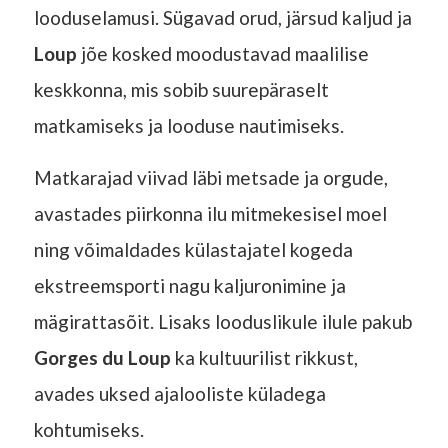
looduselamusi. Sügavad orud, järsud kaljud ja
Loup
jõe kosked moodustavad maalilise
keskkonna, mis sobib suurepäraselt
matkamiseks ja looduse nautimiseks.
Matkarajad viivad läbi metsade ja orgude,
avastades piirkonna ilu mitmekesisel moel
ning võimaldades külastajatel kogeda
ekstreemsporti nagu kaljuronimine ja
mägirattasõit. Lisaks looduslikule ilule pakub
Gorges du Loup
ka kultuurilist rikkust,
avades uksed ajalooliste küladega
kohtumiseks.