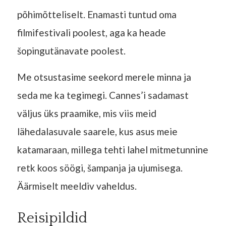
põhimõtteliselt. Enamasti tuntud oma
filmifestivali poolest, aga ka heade
šopingutänavate poolest.
Me otsustasime seekord merele minna ja
seda me ka tegimegi. Cannes’i sadamast
väljus üks praamike, mis viis meid
lähedalasuvale saarele, kus asus meie
katamaraan, millega tehti lahel mitmetunnine
retk koos söögi, šampanja ja ujumisega.
Äärmiselt meeldiv vaheldus.
Reisipildid