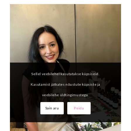
Sellel veebilehel kasutatakse küpsiseid.
Kasutamist jätkates nõustute küpsiste ja
veebilehe üldtingimustega.
Sain aru
Peida