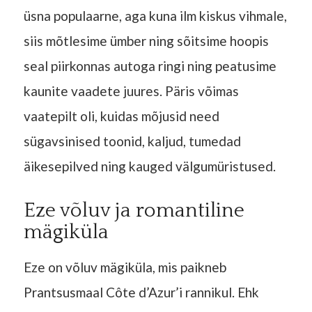
üsna populaarne, aga kuna ilm kiskus vihmale,
siis mõtlesime ümber ning sõitsime hoopis
seal piirkonnas autoga ringi ning peatusime
kaunite vaadete juures. Päris võimas
vaatepilt oli, kuidas mõjusid need
sügavsinised toonid, kaljud, tumedad
äikesepilved ning kauged välgumüristused.
Eze võluv ja romantiline
mägiküla
Eze on võluv mägiküla, mis paikneb
Prantsusmaal Côte d’Azur’i rannikul. Ehk