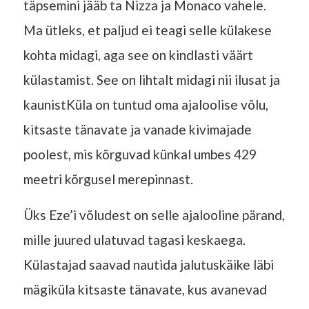
täpsemini jääb ta Nizza ja Monaco vahele.
Ma ütleks, et paljud ei teagi selle külakese
kohta midagi, aga see on kindlasti väärt
külastamist. See on lihtalt midagi nii ilusat ja
kaunistKüla on tuntud oma ajaloolise võlu,
kitsaste tänavate ja vanade kivimajade
poolest, mis kõrguvad künkal umbes 429
meetri kõrgusel merepinnast.
Üks Eze’i võludest on selle ajalooline pärand,
mille juured ulatuvad tagasi keskaega.
Külastajad saavad nautida jalutuskäike läbi
mägiküla kitsaste tänavate, kus avanevad