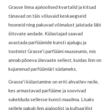
Grasse linna ajaloolised kvartalid ja kitsad
tänavad on täis võluvaid keskaegseid
hooneid ning pakuvad võimalust jalutada läbi
õitsvate aedade. Külastajad saavad
avastada parfüümide kunsti ajalugu ja
tootmist Grasse’i parfüümi muuseumis, mis
annab põneva ülevaate sellest, kuidas linn on
kujunenud parfüümiäri südameks.
Grasse’i külastamine on eriti ahvatlev neile,
kes armastavad parfüüme ja soovivad
sukelduda sellesse kunsti maailma. Lisaks
sellele pakub linn ajaloolist ja kultuurilist