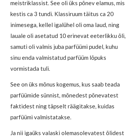
meistriklassist. See oli üks põnev elamus, mis
kestis ca 3 tundi. Klassiruum täitus ca 20
inimesega, kellel igalühel oli oma laud, ning
lauale oli asetatud 10 erinevat eeterlikku õli,
samuti oli valmis juba parfüümi pudel, kuhu
sinu enda valmistatud parfüüm lõpuks
vormistada tuli.
See on üks mõnus kogemus, kus saab teada
parfüümide sünnist, mõnedest põnevatest
faktidest ning täpselt räägitakse, kuidas
parfüümi valmistatakse.
Ja nii igaüks valaski olemasolevatest õlidest