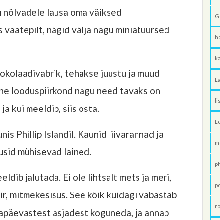
ku nõlvadele lausa oma väiksed
G
 vaatepilt, nägid välja nagu miniatuursed
h
ka
šokolaadivabrik, tehakse juustu ja muud
La
line looduspiirkond nagu need tavaks on
li
ja kui meeldib, siis osta.
L
is Phillip Islandil. Kaunid liivarannad ja
m
usid mühisevad lained.
p
ldib jalutada. Ei ole lihtsalt mets ja meri,
po
ir, mitmekesisus. See kõik kuidagi vabastab
ro
gapäevastest asjadest koguneda, ja annab