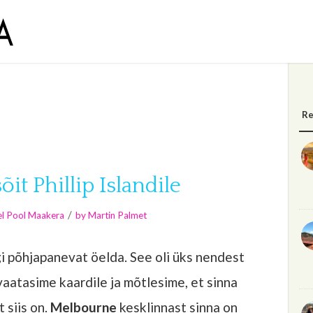
Re
it Phillip Islandile
/
el Pool Maakera
by
Martin Palmet
agi põhjapanevat öelda. See oli üks nendest
vaatasime kaardile ja mõtlesime, et sinna
 siis on.
Melbourne
kesklinnast sinna on