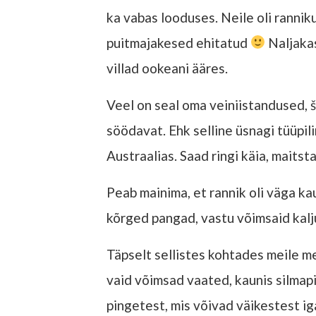
ka vabas looduses. Neile oli ranni
puitmajakesed ehitatud
Naljakas
villad ookeani ääres.
Veel on seal oma veiniistandused, 
söödavat. Ehk selline üsnagi tüüpi
Austraalias. Saad ringi käia, maitsta 
Peab mainima, et rannik oli väga kaun
kõrged pangad, vastu võimsaid kalj
Täpselt sellistes kohtades meile mee
vaid võimsad vaated, kaunis silmapi
pingetest, mis võivad väikestest i