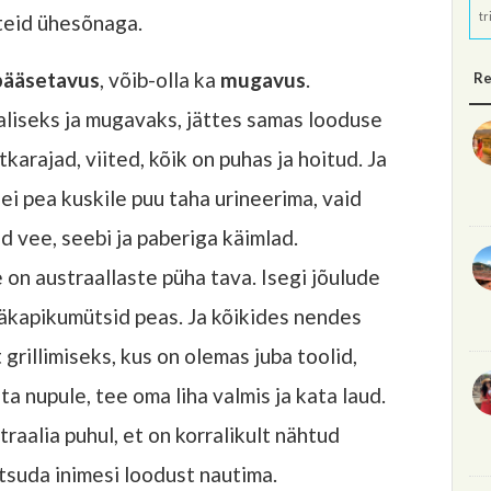
tr
teid ühesõnaga.
ipääsetavus
, võib-olla ka
mugavus
.
Re
aliseks ja mugavaks, jättes samas looduse
rajad, viited, kõik on puhas ja hoitud. Ja
 ei pea kuskile puu taha urineerima, vaid
ud vee, seebi ja paberiga käimlad.
e on austraallaste püha tava. Isegi jõulude
päkapikumütsid peas. Ja kõikides nendes
grillimiseks, kus on olemas juba toolid,
uta nupule, tee oma liha valmis ja kata laud.
raalia puhul, et on korralikult nähtud
tsuda inimesi loodust nautima.