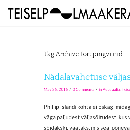
Tag Archive for:
pingviinid
Nädalavahetuse väljasõ
/
/
May 26, 2016
0 Comments
in
Austraalia
,
Teis
Phillip Islandi kohta ei oskagi mid
väga paljudest väljasõitudest, kus 
sõidakski, vaataks, mis seal põnevat