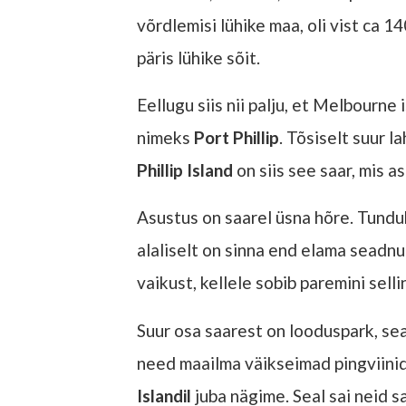
võrdlemisi lühike maa, oli vist ca 1
päris lühike sõit.
Eellugu siis nii palju, et Melbourne 
nimeks
Port Phillip
. Tõsiselt suur la
Phillip Island
on siis see saar, mis a
Asustus on saarel üsna hõre. Tundu
alaliselt on sinna end elama seadn
vaikust, kellele sobib paremini sellin
Suur osa saarest on looduspark, sea
need maailma väikseimad pingviinid
Islandil
juba nägime. Seal sai neid s