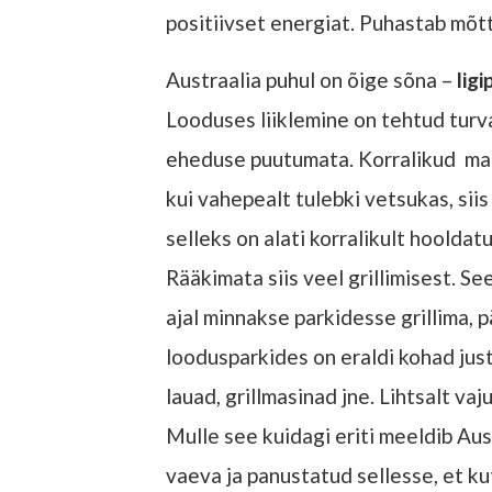
positiivset energiat. Puhastab mõt
Austraalia puhul on õige sõna –
lig
Looduses liiklemine on tehtud turv
eheduse puutumata. Korralikud matka
kui vahepealt tulebki vetsukas, siis
selleks on alati korralikult hooldat
Rääkimata siis veel grillimisest. Se
ajal minnakse parkidesse grillima, 
loodusparkides on eraldi kohad just 
lauad, grillmasinad jne. Lihtsalt vaj
Mulle see kuidagi eriti meeldib Aust
vaeva ja panustatud sellesse, et ku