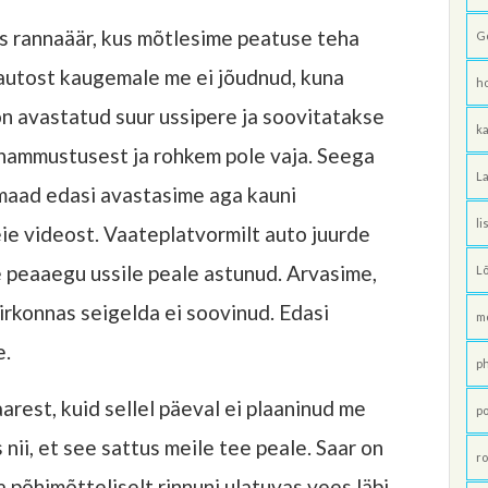
is rannaäär, kus mõtlesime peatuse teha
G
s autost kaugemale me ei jõudnud, kuna
h
on avastatud suur ussipere ja soovitatakse
ka
t hammustusest ja rohkem pole vaja. Seega
La
 maad edasi avastasime aga kauni
li
ie videost. Vaateplatvormilt auto juurde
e peaaegu ussile peale astunud. Arvasime,
L
irkonnas seigelda ei soovinud. Edasi
m
e.
p
arest, kuid sellel päeval ei plaaninud me
po
 nii, et see sattus meile tee peale. Saar on
ro
a põhimõtteliselt rinnuni ulatuvas vees läbi