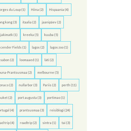
orges du Loup
(1)
Hiina
(2)
Hispaania
(4)
ong kong
(3)
itaalia
(2)
jaanipäev
(2)
jakimatk
(1)
kreeka
(5)
kuuba
(5)
cender Fields
(1)
lagos
(2)
lagos zoo
(1)
ssabon
(2)
loomaaed
(1)
läti
(2)
õuna-Prantsusmaa
(2)
melbourne
(5)
onaco
(2)
nullarbor
(3)
Pariis
(2)
perth
(11)
huket
(2)
port augusta
(3)
portimao
(1)
rtugal
(4)
prantsusmaa
(3)
reisiblogi
(24)
ad trip
(4)
roadtrip
(2)
sintra
(1)
tai
(3)