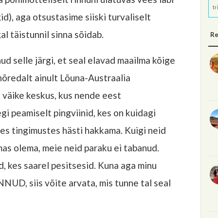
tr
), aga otsustasime siiski turvaliselt
al täistunnil sinna sõidab.
Re
d selle järgi, et seal elavad maailma kõige
hõredalt ainult Lõuna-Austraalia
a väike keskus, kus nende eest
i peamiselt pingviinid, kes on kuidagi
es tingimustes hästi hakkama. Kuigi neid
kumas olema, meie neid paraku ei tabanud.
aid, kes saarel pesitsesid. Kuna aga minu
NNUD, siis võite arvata, mis tunne tal seal