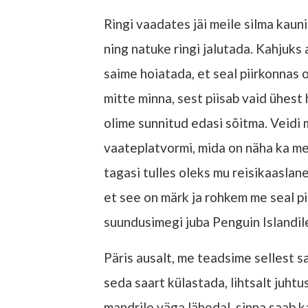
Ringi vaadates jäi meile silma kaun
ning natuke ringi jalutada. Kahjuk
saime hoiatada, et seal piirkonnas 
mitte minna, sest piisab vaid ühes
olime sunnitud edasi sõitma. Veidi
vaateplatvormi, mida on näha ka me
tagasi tulles oleks mu reisikaaslan
et see on märk ja rohkem me seal pi
suundusimegi juba Penguin Islandil
Päris ausalt, me teadsime sellest sa
seda saart külastada, lihtsalt juhtus
mandrile väga lähedal, sinna saab k