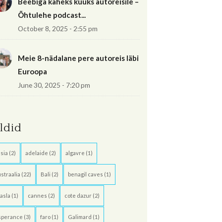
Beebiga kaheks kuuks autoreisile –
Õhtulehe podcast...
October 8, 2025 - 2:55 pm
Meie 8-nädalane pere autoreis läbi
Euroopa
June 30, 2025 - 7:20 pm
ildid
sia
(2)
adelaide
(2)
algavre
(1)
straalia
(22)
Bali
(2)
benagil caves
(1)
asla
(1)
cannes
(2)
cote dazur
(2)
sperance
(3)
faro
(1)
Galimard
(1)