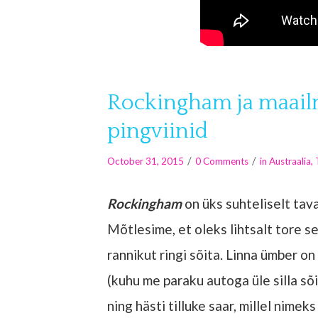
Rockingham ja maail
pingviinid
/
/
October 31, 2015
0 Comments
in
Austraalia
,
Rockingham
on üks suhteliselt tava
Mõtlesime, et oleks lihtsalt tore s
rannikut ringi sõita. Linna ümber o
(kuhu me paraku autoga üle silla sõ
ning hästi tilluke saar, millel nimek