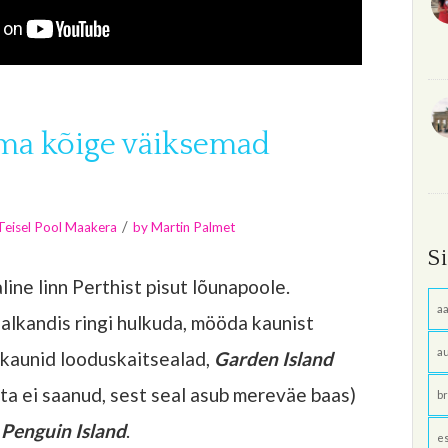
ma kõige väiksemad
/
Teisel Pool Maakera
by
Martin Palmet
S
line linn Perthist pisut lõunapoole.
aa
ealkandis ringi hulkuda, mööda kaunist
au
n kaunid looduskaitsealad,
Garden Island
ita ei saanud, sest seal asub mereväe baas)
br
s
Penguin Island
.
e