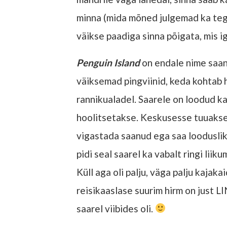
minna (mida mõned julgemad ka tegid
väikse paadiga sinna põigata, mis ig
Penguin Island
on endale nime saanu
väiksemad pingviinid, keda kohtab 
rannikualadel. Saarele on loodud k
hoolitsetakse. Keskusesse tuuakseg
vigastada saanud ega saa looduslik
pidi seal saarel ka vabalt ringi lii
Küll aga oli palju, väga palju kajak
reisikaaslase suurim hirm on just LI
saarel viibides oli.