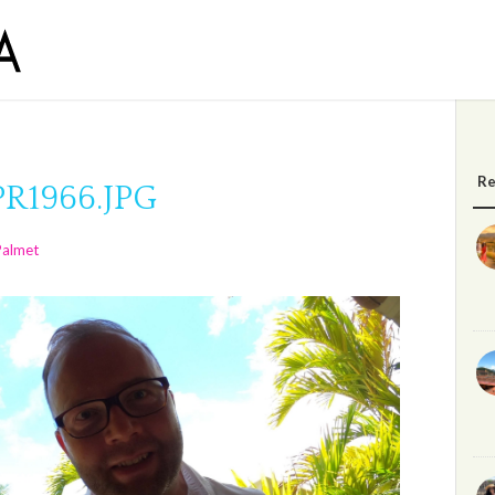
Re
1966.JPG
Palmet