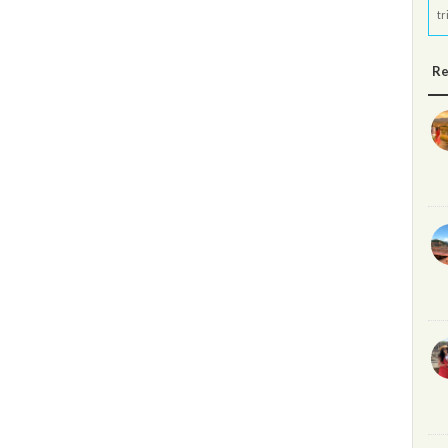
tr
Re