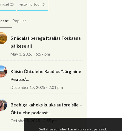
inidad
(2)
victor harbour
(3)
cent
Popular
5 nädalat perega Itaalias Toskaana
päikese all
May 3, 2026 - 6:57 pm
Käisin Õhtulehe Raadios “Järgmine
Peatus”...
December 17, 2025 - 2:01 pm
Beebiga kaheks kuuks autoreisile –
Õhtulehe podcast...
October 8, 2025 - 2:55 pm
Sellel veebilehel kasutatakse küpsiseid.