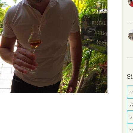
S
aa
au
br
e