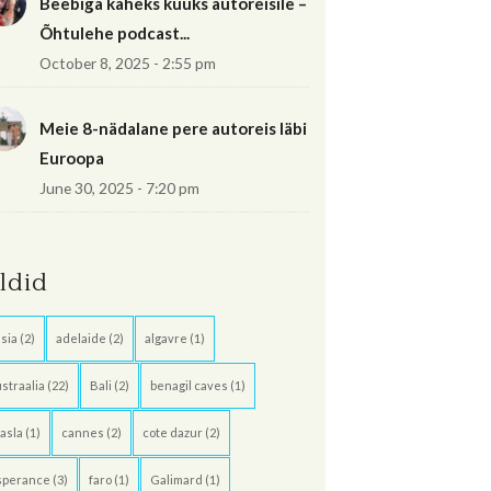
Beebiga kaheks kuuks autoreisile –
Õhtulehe podcast...
October 8, 2025 - 2:55 pm
Meie 8-nädalane pere autoreis läbi
Euroopa
June 30, 2025 - 7:20 pm
ildid
sia
(2)
adelaide
(2)
algavre
(1)
straalia
(22)
Bali
(2)
benagil caves
(1)
asla
(1)
cannes
(2)
cote dazur
(2)
sperance
(3)
faro
(1)
Galimard
(1)