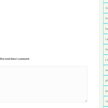
G
h
ka
La
li
 the next time I comment.
L
m
p
po
ro