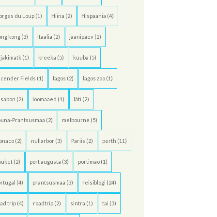
orges du Loup
(1)
Hiina
(2)
Hispaania
(4)
ong kong
(3)
itaalia
(2)
jaanipäev
(2)
jakimatk
(1)
kreeka
(5)
kuuba
(5)
cender Fields
(1)
lagos
(2)
lagos zoo
(1)
ssabon
(2)
loomaaed
(1)
läti
(2)
õuna-Prantsusmaa
(2)
melbourne
(5)
onaco
(2)
nullarbor
(3)
Pariis
(2)
perth
(11)
huket
(2)
port augusta
(3)
portimao
(1)
rtugal
(4)
prantsusmaa
(3)
reisiblogi
(24)
ad trip
(4)
roadtrip
(2)
sintra
(1)
tai
(3)