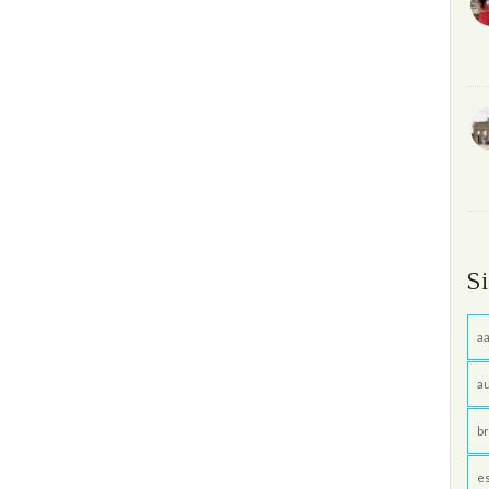
S
aa
au
br
e