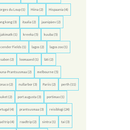
orges du Loup
(1)
Hiina
(2)
Hispaania
(4)
ong kong
(3)
itaalia
(2)
jaanipäev
(2)
jakimatk
(1)
kreeka
(5)
kuuba
(5)
cender Fields
(1)
lagos
(2)
lagos zoo
(1)
ssabon
(2)
loomaaed
(1)
läti
(2)
õuna-Prantsusmaa
(2)
melbourne
(5)
onaco
(2)
nullarbor
(3)
Pariis
(2)
perth
(11)
huket
(2)
port augusta
(3)
portimao
(1)
rtugal
(4)
prantsusmaa
(3)
reisiblogi
(24)
ad trip
(4)
roadtrip
(2)
sintra
(1)
tai
(3)