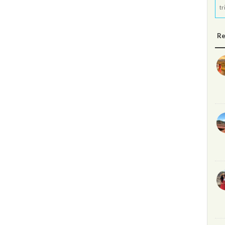
tr
Re