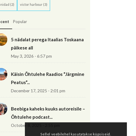
inidad
(2)
victor harbour
(3)
cent
Popular
5 nädalat perega Itaalias Toskaana
päikese all
May 3, 2026 - 6:57 pm
Käisin Õhtulehe Raadios “Järgmine
Peatus”...
December 17, 2025 - 2:01 pm
Beebiga kaheks kuuks autoreisile –
Õhtulehe podcast...
October 8, 2025 - 2:55 pm
Sellel veebilehel kasutatakse küpsiseid.