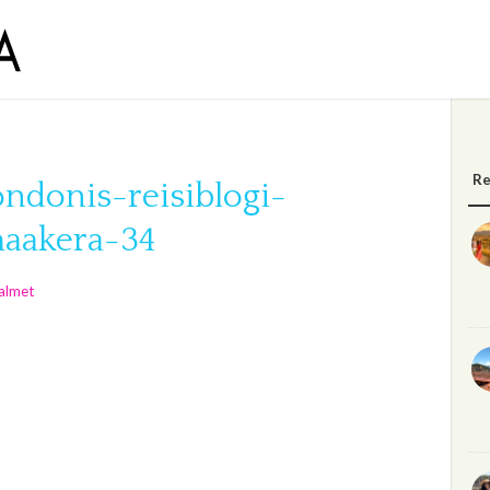
Re
ndonis-reisiblogi-
-maakera-34
almet