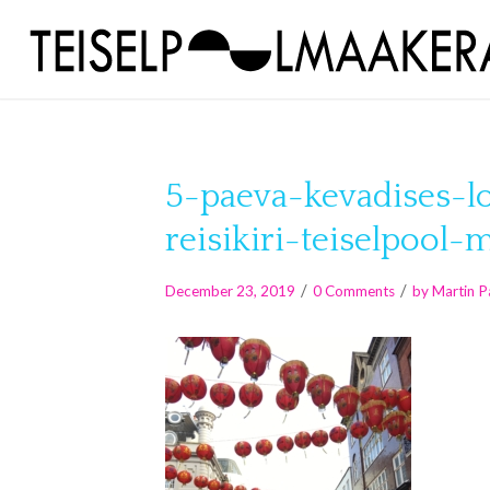
5-paeva-kevadises-lo
reisikiri-teiselpool
/
/
December 23, 2019
0 Comments
by
Martin P