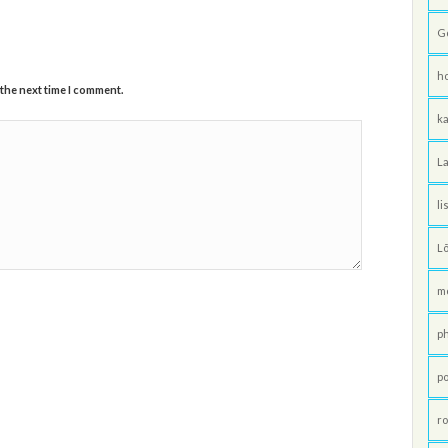
G
h
 the next time I comment.
ka
La
li
L
m
p
po
ro