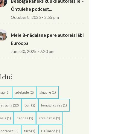
Beebiga kaheks kuuks autoreisile –
Õhtulehe podcast...
October 8, 2025 - 2:55 pm
Meie 8-nädalane pere autoreis läbi
Euroopa
June 30, 2025 - 7:20 pm
ildid
sia
(2)
adelaide
(2)
algavre
(1)
straalia
(22)
Bali
(2)
benagil caves
(1)
asla
(1)
cannes
(2)
cote dazur
(2)
sperance
(3)
faro
(1)
Galimard
(1)