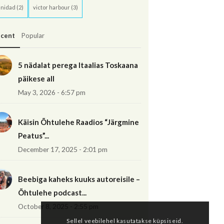
inidad
(2)
victor harbour
(3)
cent
Popular
5 nädalat perega Itaalias Toskaana
päikese all
May 3, 2026 - 6:57 pm
Käisin Õhtulehe Raadios “Järgmine
Peatus”...
December 17, 2025 - 2:01 pm
Beebiga kaheks kuuks autoreisile –
Õhtulehe podcast...
October 8, 2025 - 2:55 pm
Sellel veebilehel kasutatakse küpsiseid.