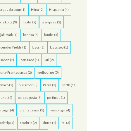
orges du Loup
(1)
Hiina
(2)
Hispaania
(4)
ong kong
(3)
itaalia
(2)
jaanipäev
(2)
jakimatk
(1)
kreeka
(5)
kuuba
(5)
cender Fields
(1)
lagos
(2)
lagos zoo
(1)
ssabon
(2)
loomaaed
(1)
läti
(2)
õuna-Prantsusmaa
(2)
melbourne
(5)
onaco
(2)
nullarbor
(3)
Pariis
(2)
perth
(11)
huket
(2)
port augusta
(3)
portimao
(1)
rtugal
(4)
prantsusmaa
(3)
reisiblogi
(24)
ad trip
(4)
roadtrip
(2)
sintra
(1)
tai
(3)