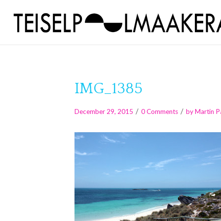
IMG_1385
/
/
December 29, 2015
0 Comments
by
Martin P