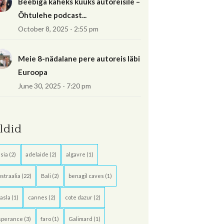
Beebiga kaheks kuuks autoreisile –
Õhtulehe podcast...
October 8, 2025 - 2:55 pm
Meie 8-nädalane pere autoreis läbi
Euroopa
June 30, 2025 - 7:20 pm
ildid
sia
(2)
adelaide
(2)
algavre
(1)
straalia
(22)
Bali
(2)
benagil caves
(1)
asla
(1)
cannes
(2)
cote dazur
(2)
sperance
(3)
faro
(1)
Galimard
(1)