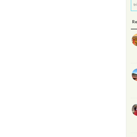
tr
Re