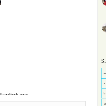
S
aa
au
br
 the next time I comment.
e