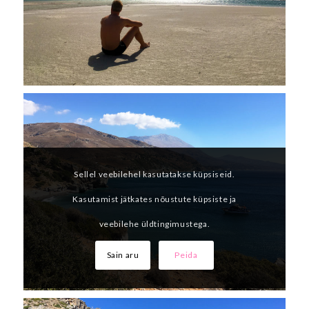
Sellel veebilehel kasutatakse küpsiseid.
Kasutamist jätkates nõustute küpsiste ja
veebilehe üldtingimustega.
Sain aru
Peida