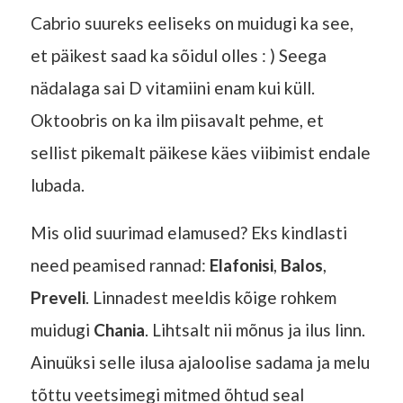
Cabrio suureks eeliseks on muidugi ka see,
et päikest saad ka sõidul olles : ) Seega
nädalaga sai D vitamiini enam kui küll.
Oktoobris on ka ilm piisavalt pehme, et
sellist pikemalt päikese käes viibimist endale
lubada.
Mis olid suurimad elamused? Eks kindlasti
need peamised rannad:
Elafonisi
,
Balos
,
Preveli
. Linnadest meeldis kõige rohkem
muidugi
Chania
. Lihtsalt nii mõnus ja ilus linn.
Ainuüksi selle ilusa ajaloolise sadama ja melu
tõttu veetsimegi mitmed õhtud seal