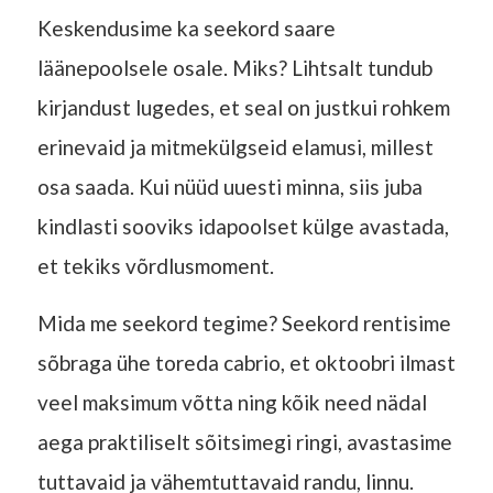
Keskendusime ka seekord saare
läänepoolsele osale. Miks? Lihtsalt tundub
kirjandust lugedes, et seal on justkui rohkem
erinevaid ja mitmekülgseid elamusi, millest
osa saada. Kui nüüd uuesti minna, siis juba
kindlasti sooviks idapoolset külge avastada,
et tekiks võrdlusmoment.
Mida me seekord tegime? Seekord rentisime
sõbraga ühe toreda cabrio, et oktoobri ilmast
veel maksimum võtta ning kõik need nädal
aega praktiliselt sõitsimegi ringi, avastasime
tuttavaid ja vähemtuttavaid randu, linnu.