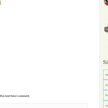
S
aa
au
br
 the next time I comment.
e