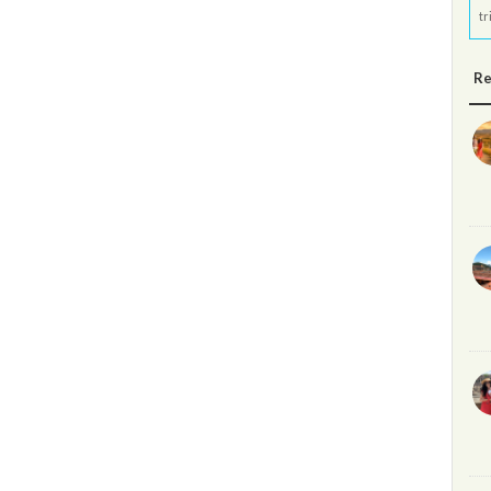
tr
Re