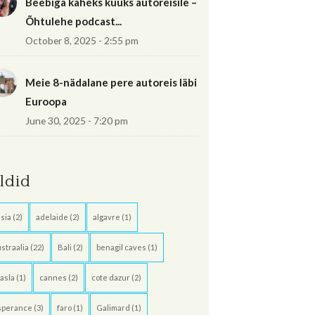
Beebiga kaheks kuuks autoreisile –
Õhtulehe podcast...
October 8, 2025 - 2:55 pm
Meie 8-nädalane pere autoreis läbi
Euroopa
June 30, 2025 - 7:20 pm
ildid
sia
(2)
adelaide
(2)
algavre
(1)
straalia
(22)
Bali
(2)
benagil caves
(1)
asla
(1)
cannes
(2)
cote dazur
(2)
sperance
(3)
faro
(1)
Galimard
(1)