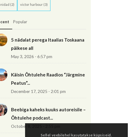
inidad
(2)
victor harbour
(3)
cent
Popular
5 nädalat perega Itaalias Toskaana
päikese all
May 3, 2026 - 6:57 pm
Käisin Õhtulehe Raadios “Järgmine
Peatus”...
December 17, 2025 - 2:01 pm
Beebiga kaheks kuuks autoreisile –
Õhtulehe podcast...
October 8, 2025 - 2:55 pm
Sellel veebilehel kasutatakse küpsiseid.