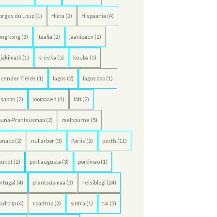
orges du Loup
(1)
Hiina
(2)
Hispaania
(4)
ong kong
(3)
itaalia
(2)
jaanipäev
(2)
jakimatk
(1)
kreeka
(5)
kuuba
(5)
cender Fields
(1)
lagos
(2)
lagos zoo
(1)
ssabon
(2)
loomaaed
(1)
läti
(2)
õuna-Prantsusmaa
(2)
melbourne
(5)
onaco
(2)
nullarbor
(3)
Pariis
(2)
perth
(11)
huket
(2)
port augusta
(3)
portimao
(1)
rtugal
(4)
prantsusmaa
(3)
reisiblogi
(24)
ad trip
(4)
roadtrip
(2)
sintra
(1)
tai
(3)