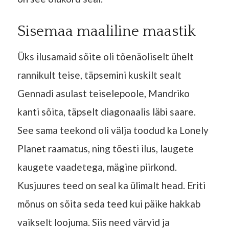
Sisemaa maaliline maastik
Üks ilusamaid sõite oli tõenäoliselt ühelt
rannikult teise, täpsemini kuskilt sealt
Gennadi asulast teiselepoole, Mandriko
kanti sõita, täpselt diagonaalis läbi saare.
See sama teekond oli välja toodud ka Lonely
Planet raamatus, ning tõesti ilus, laugete
kaugete vaadetega, mägine piirkond.
Kusjuures teed on seal ka ülimalt head. Eriti
mõnus on sõita seda teed kui päike hakkab
vaikselt loojuma. Siis need värvid ja