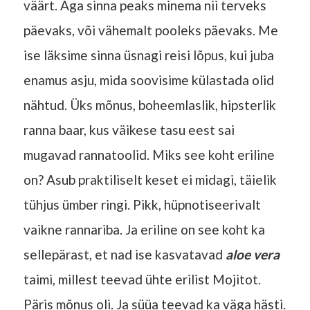
väärt. Aga sinna peaks minema nii terveks
päevaks, või vähemalt pooleks päevaks. Me
ise läksime sinna üsnagi reisi lõpus, kui juba
enamus asju, mida soovisime külastada olid
nähtud. Üks mõnus, boheemlaslik, hipsterlik
ranna baar, kus väikese tasu eest sai
mugavad rannatoolid. Miks see koht eriline
on? Asub praktiliselt keset ei midagi, täielik
tühjus ümber ringi. Pikk, hüpnotiseerivalt
vaikne rannariba. Ja eriline on see koht ka
sellepärast, et nad ise kasvatavad
aloe vera
taimi, millest teevad ühte erilist Mojitot.
Päris mõnus oli. Ja süüa teevad ka väga hästi.