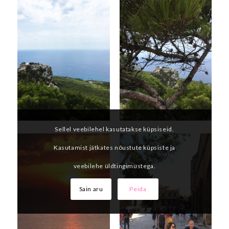
Sellel veebilehel kasutatakse küpsiseid.
Kasutamist jätkates nõustute küpsiste ja
veebilehe üldtingimustega.
Sain aru
Peida