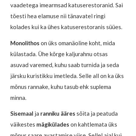
vaadetega imearmsad katuserestoranid. Sai
tõesti hea elamuse nii tänavatel ringi
kolades kui ka ühes katuserestoranis süües.
Monolithos
on üks omanäoline koht, mida
külastada. Ühe kõrge kaljurahnu otsas
asuvad varemed, kuhu saab turnida ja seda
järsku kuristikku imetleda. Selle all on ka üks
mõnus rannake, kuhu tasub ehk suplema
minna.
Sisemaal
ja
ranniku ääres
sõita ja peatuda
väikestes
mägikülades
on kahtlemata üks
mõnus saare avastamise viise. Sellel ajal kui