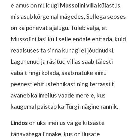
elamus on muidugi
Mussolini villa
külastus,
mis asub kõrgemal mägedes. Sellega seoses
on ka põnevat ajalugu. Tuleb välja, et
Mussolini lasi küll selle endale ehitada, kuid
reaalsuses ta sinna kunagi ei jõudnudki.
Lagunenud ja räsitud villas saab täiesti
vabalt ringi kolada, saab natuke aimu
peenest ehitustehnikast ning terrassilt
avaneb ka imeilus vaade merele, kus
kaugemal paistab ka Türgi mägine rannik.
Lindos
on üks imeilus valge kitsaste
tänavatega linnake, kus on ilusate