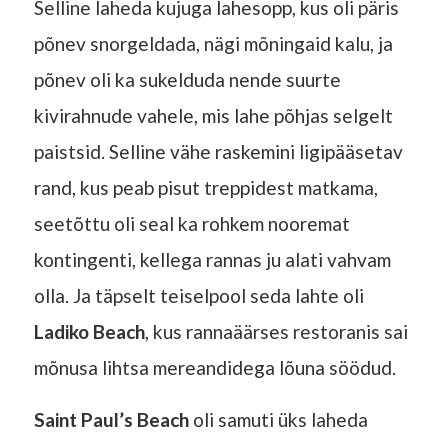
Selline laheda kujuga lahesopp, kus oli päris
põnev snorgeldada, nägi mõningaid kalu, ja
põnev oli ka sukelduda nende suurte
kivirahnude vahele, mis lahe põhjas selgelt
paistsid. Selline vähe raskemini ligipääsetav
rand, kus peab pisut treppidest matkama,
seetõttu oli seal ka rohkem nooremat
kontingenti, kellega rannas ju alati vahvam
olla. Ja täpselt teiselpool seda lahte oli
Ladiko Beach
, kus rannaäärses restoranis sai
mõnusa lihtsa mereandidega lõuna söödud.
Saint Paul’s Beach
oli samuti üks laheda