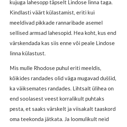
kujuga lahesopp täpselt Lindose linna taga.
Kindlasti väärt külastamist, eriti kui
meeldivad pikkade rannaribade asemel
sellised armsad lahesopid. Hea koht, kus end
värskendada kas siis enne või peale Lindose
linna külastust.
Mis mulle Rhodose puhul eriti meeldis,
kõikides randades olid väga mugavad duššid,
ka väiksemates randades. Lihtsalt ülihea on
end soolasest veest korralikult puhtaks
pesta, et saaks värskelt ja viisakalt taaskord
oma teekonda jätkata. Ja loomulikult neid