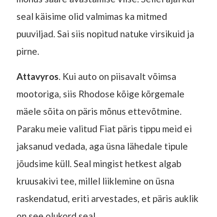
seal käisime olid valmimas ka mitmed
puuviljad. Sai siis nopitud natuke virsikuid ja
pirne.
Attavyros
. Kui auto on piisavalt võimsa
mootoriga, siis Rhodose kõige kõrgemale
mäele sõita on päris mõnus ettevõtmine.
Paraku meie valitud Fiat päris tippu meid ei
jaksanud vedada, aga üsna lähedale tipule
jõudsime küll. Seal mingist hetkest algab
kruusakivi tee, millel liiklemine on üsna
raskendatud, eriti arvestades, et päris auklik
on see olukord seal.