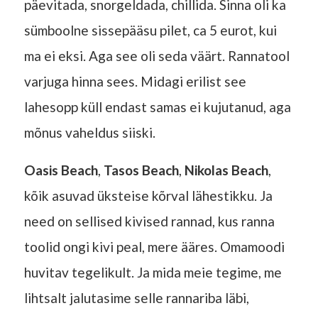
päevitada, snorgeldada, chillida. Sinna oli ka
sümboolne sissepääsu pilet, ca 5 eurot, kui
ma ei eksi. Aga see oli seda väärt. Rannatool
varjuga hinna sees. Midagi erilist see
lahesopp küll endast samas ei kujutanud, aga
mõnus vaheldus siiski.
Oasis Beach
,
Tasos Beach
,
Nikolas Beach
,
kõik asuvad üksteise kõrval lähestikku. Ja
need on sellised kivised rannad, kus ranna
toolid ongi kivi peal, mere ääres. Omamoodi
huvitav tegelikult. Ja mida meie tegime, me
lihtsalt jalutasime selle rannariba läbi,