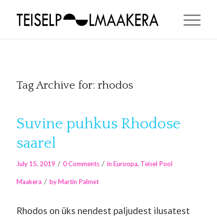
Tag Archive for:
rhodos
Suvine puhkus Rhodose
saarel
/
/
July 15, 2019
0 Comments
in
Euroopa
,
Teisel Pool
/
Maakera
by
Martin Palmet
Rhodos on üks nendest paljudest ilusatest