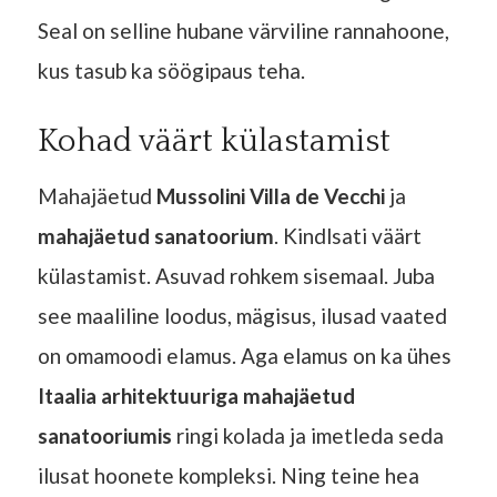
Seal on selline hubane värviline rannahoone,
kus tasub ka söögipaus teha.
Kohad väärt külastamist
Mahajäetud
Mussolini Villa de Vecchi
ja
mahajäetud sanatoorium
. Kindlsati väärt
külastamist. Asuvad rohkem sisemaal. Juba
see maaliline loodus, mägisus, ilusad vaated
on omamoodi elamus. Aga elamus on ka ühes
Itaalia arhitektuuriga mahajäetud
sanatooriumis
ringi kolada ja imetleda seda
ilusat hoonete kompleksi. Ning teine hea