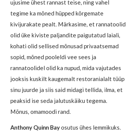
ujusime ühest rannast teise, ning vahel
tegime ka mõned hüpped kõrgemate
kivijurakate pealt. Märkasime, et rannatoolid
olid üke kiviste paljandite paigutatud laiali,
kohati olid sellised mõnusad privaatsemad
sopid, mõned pooleldi vee sees ja
rannatoolidel olid ka nupud, mida vajutades
jooksis kuskilt kaugemalt restoranialalt tüüp
sinu juurde ja siis said midagi tellida, ilma, et
peaksid ise seda jalutuskäiku tegema.
Mõnus, omamoodi rand.
Anthony Quinn Bay
osutus ühes lemmikuks.