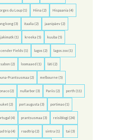
orges du Loup
(1)
Hiina
(2)
Hispaania
(4)
ong kong
(3)
itaalia
(2)
jaanipäev
(2)
jakimatk
(1)
kreeka
(5)
kuuba
(5)
cender Fields
(1)
lagos
(2)
lagos zoo
(1)
ssabon
(2)
loomaaed
(1)
läti
(2)
õuna-Prantsusmaa
(2)
melbourne
(5)
onaco
(2)
nullarbor
(3)
Pariis
(2)
perth
(11)
huket
(2)
port augusta
(3)
portimao
(1)
rtugal
(4)
prantsusmaa
(3)
reisiblogi
(24)
ad trip
(4)
roadtrip
(2)
sintra
(1)
tai
(3)