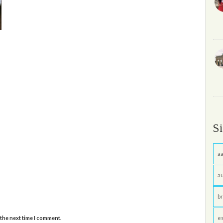
S
aa
au
br
e
 the next time I comment.