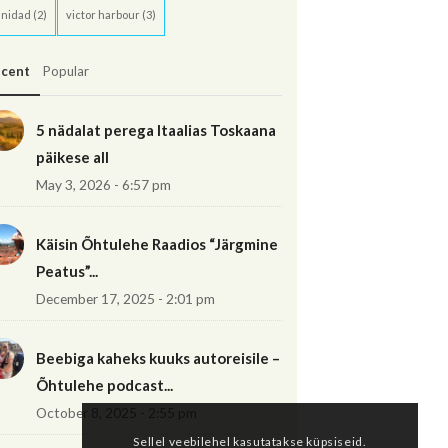
inidad
(2)
victor harbour
(3)
cent
Popular
5 nädalat perega Itaalias Toskaana
päikese all
May 3, 2026 - 6:57 pm
Käisin Õhtulehe Raadios “Järgmine
Peatus”...
December 17, 2025 - 2:01 pm
Beebiga kaheks kuuks autoreisile –
Õhtulehe podcast...
October 8, 2025 - 2:55 pm
Sellel veebilehel kasutatakse küpsiseid.