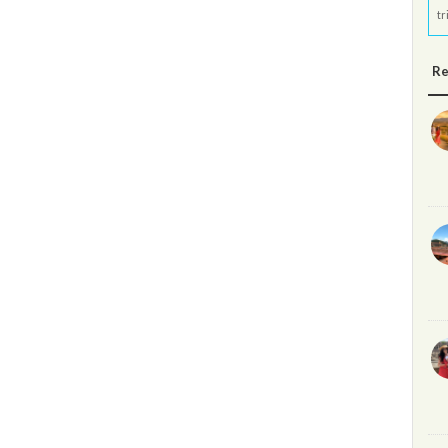
tr
Re