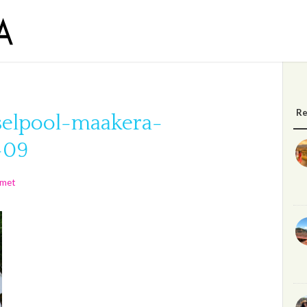
Re
selpool-maakera-
d-09
lmet