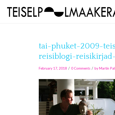
tai-phuket-2009-tei
reisiblogi-reisikirja
/
/
February 17, 2018
0 Comments
by
Martin Pa