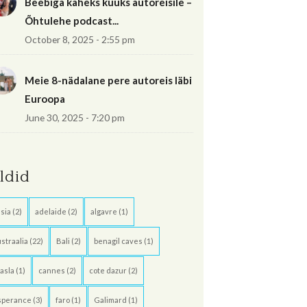
Beebiga kaheks kuuks autoreisile –
Õhtulehe podcast...
October 8, 2025 - 2:55 pm
Meie 8-nädalane pere autoreis läbi
Euroopa
June 30, 2025 - 7:20 pm
ildid
sia
(2)
adelaide
(2)
algavre
(1)
straalia
(22)
Bali
(2)
benagil caves
(1)
asla
(1)
cannes
(2)
cote dazur
(2)
sperance
(3)
faro
(1)
Galimard
(1)