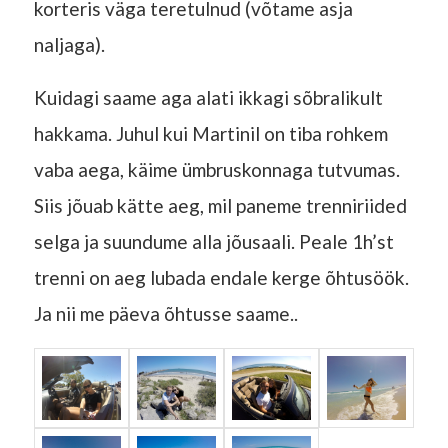
korteris väga teretulnud (võtame asja
naljaga).
Kuidagi saame aga alati ikkagi sõbralikult
hakkama. Juhul kui Martinil on tiba rohkem
vaba aega, käime ümbruskonnaga tutvumas.
Siis jõuab kätte aeg, mil paneme trenniriided
selga ja suundume alla jõusaali. Peale 1h’st
trenni on aeg lubada endale kerge õhtusöök.
Ja nii me päeva õhtusse saame..