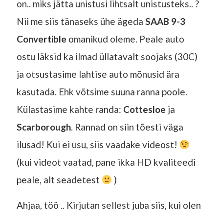
on.. miks jätta unistusi lihtsalt unistusteks.. ?
Nii me siis tänaseks ühe ägeda
SAAB 9-3
Convertible
omanikud oleme. Peale auto
ostu läksid ka ilmad üllatavalt soojaks (30C)
ja otsustasime lahtise auto mõnusid ära
kasutada. Ehk võtsime suuna ranna poole.
Külastasime kahte randa:
Cottesloe
ja
Scarborough
. Rannad on siin tõesti väga
ilusad! Kui ei usu, siis vaadake videost!
(kui videot vaatad, pane ikka HD kvaliteedi
peale, alt seadetest
)
Ahjaa, töö .. Kirjutan sellest juba siis, kui olen