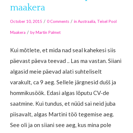
maakera
/
/
October 10, 2015
0 Comments
in
Austraalia
,
Teisel Pool
/
Maakera
by
Martin Palmet
Kui mõtlete, et mida nad seal kahekesi siis
päevast päeva teevad .. Las ma vastan. Siiani
algasid meie päevad alati suhteliselt
varakult, ca 9 aeg. Sellele järgnesid dušš ja
hommikusöök. Edasi algas lõputu CV-de
saatmine. Kui tundus, et nüüd sai neid juba
piisavalt, algas Martini töö tegemise aeg.
See oli ja on siiani see aeg, kus mina pole