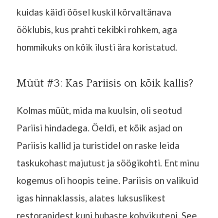
kuidas käidi öösel kuskil kõrvaltänava
ööklubis, kus prahti tekibki rohkem, aga
hommikuks on kõik ilusti ära koristatud.
Müüt #3: Kas Pariisis on kõik kallis?
Kolmas müüt, mida ma kuulsin, oli seotud
Pariisi hindadega. Öeldi, et kõik asjad on
Pariisis kallid ja turistidel on raske leida
taskukohast majutust ja söögikohti. Ent minu
kogemus oli hoopis teine. Pariisis on valikuid
igas hinnaklassis, alates luksuslikest
restoranidest kuni hubaste kohvikuteni. See