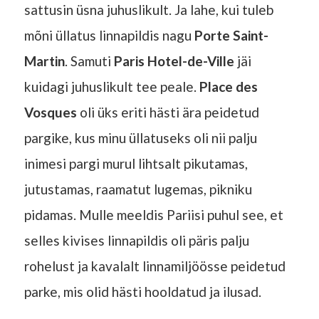
sattusin üsna juhuslikult. Ja lahe, kui tuleb
mõni üllatus linnapildis nagu
Porte Saint-
Martin
. Samuti
Paris Hotel-de-Ville
jäi
kuidagi juhuslikult tee peale.
Place des
Vosques
oli üks eriti hästi ära peidetud
pargike, kus minu üllatuseks oli nii palju
inimesi pargi murul lihtsalt pikutamas,
jutustamas, raamatut lugemas, pikniku
pidamas. Mulle meeldis Pariisi puhul see, et
selles kivises linnapildis oli päris palju
rohelust ja kavalalt linnamiljöösse peidetud
parke, mis olid hästi hooldatud ja ilusad.