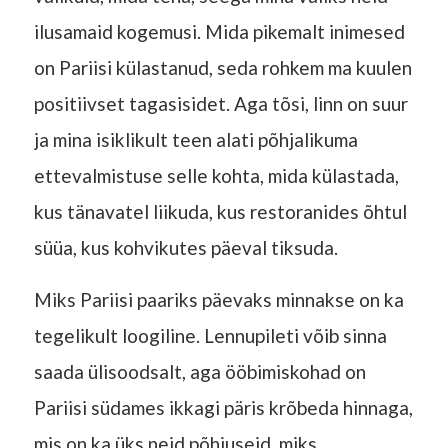
ilusamaid kogemusi. Mida pikemalt inimesed
on Pariisi külastanud, seda rohkem ma kuulen
positiivset tagasisidet. Aga tõsi, linn on suur
ja mina isiklikult teen alati põhjalikuma
ettevalmistuse selle kohta, mida külastada,
kus tänavatel liikuda, kus restoranides õhtul
süüa, kus kohvikutes päeval tiksuda.
Miks Pariisi paariks päevaks minnakse on ka
tegelikult loogiline. Lennupileti võib sinna
saada ülisoodsalt, aga ööbimiskohad on
Pariisi südames ikkagi päris krõbeda hinnaga,
mis on ka üks neid põhjuseid, miks