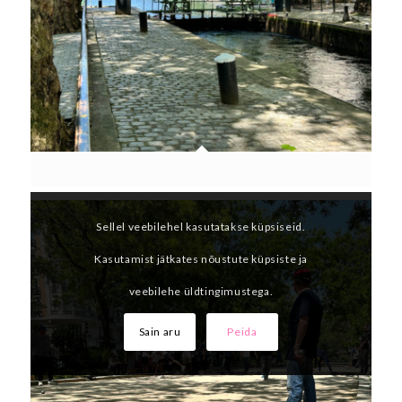
Sellel veebilehel kasutatakse küpsiseid.
Kasutamist jätkates nõustute küpsiste ja
veebilehe üldtingimustega.
Sain aru
Peida