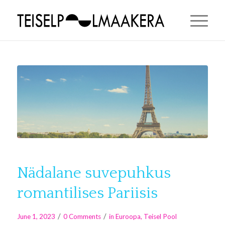
Nädalane suvepuhkus
romantilises Pariisis
/
/
June 1, 2023
0 Comments
in
Euroopa
,
Teisel Pool