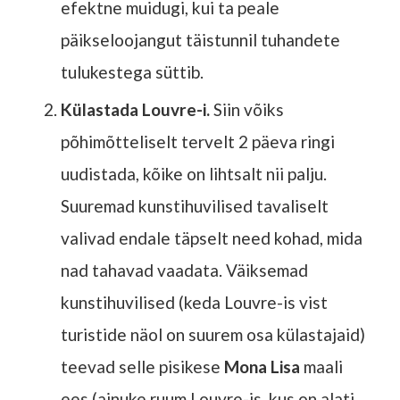
efektne muidugi, kui ta peale
päikseloojangut täistunnil tuhandete
tulukestega süttib.
Külastada Louvre-i.
Siin võiks
põhimõtteliselt tervelt 2 päeva ringi
uudistada, kõike on lihtsalt nii palju.
Suuremad kunstihuvilised tavaliselt
valivad endale täpselt need kohad, mida
nad tahavad vaadata. Väiksemad
kunstihuvilised (keda Louvre-is vist
turistide näol on suurem osa külastajaid)
teevad selle pisikese
Mona Lisa
maali
ees (ainuke ruum Louvre-is, kus on alati