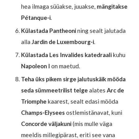
hea ilmaga süüakse, juuakse,
mängitakse
Pétanque-i
.
Külastada Pantheoni
ning sealt jalutada
alla
Jardin de Luxembourg-i
.
Külastada Les Invalides katedraali
kuhu
Napoleon I
on maetud.
Teha üks pikem sirge jalutuskäik mööda
seda sümmeetrilist telge
alates
Arc de
Triomphe
kaarest, sealt edasi mööda
Champs-Elysees
ostlemistänavat, kuni
Concorde väljakuni
(mis mulle väga
meeldis millegipärast, eriti see vana