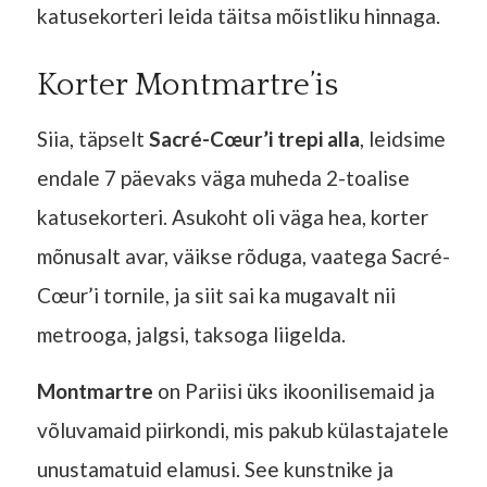
katusekorteri leida täitsa mõistliku hinnaga.
Korter Montmartre’is
Siia, täpselt
Sacré-Cœur’i trepi alla
, leidsime
endale 7 päevaks väga muheda 2-toalise
katusekorteri. Asukoht oli väga hea, korter
mõnusalt avar, väikse rõduga, vaatega Sacré-
Cœur’i tornile, ja siit sai ka mugavalt nii
metrooga, jalgsi, taksoga liigelda.
Montmartre
on Pariisi üks ikoonilisemaid ja
võluvamaid piirkondi, mis pakub külastajatele
unustamatuid elamusi. See kunstnike ja