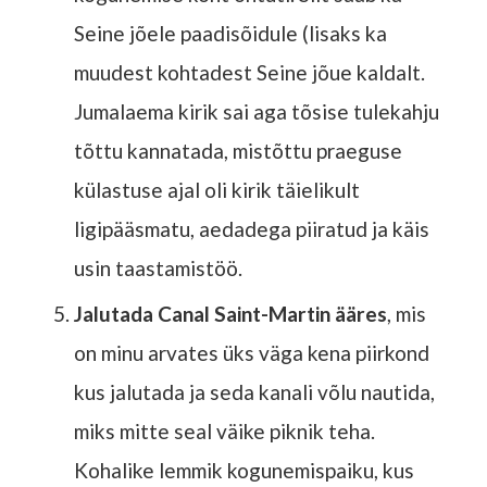
Seine jõele paadisõidule (lisaks ka
muudest kohtadest Seine jõue kaldalt.
Jumalaema kirik sai aga tõsise tulekahju
tõttu kannatada, mistõttu praeguse
külastuse ajal oli kirik täielikult
ligipääsmatu, aedadega piiratud ja käis
usin taastamistöö.
Jalutada Canal Saint-Martin ääres
, mis
on minu arvates üks väga kena piirkond
kus jalutada ja seda kanali võlu nautida,
miks mitte seal väike piknik teha.
Kohalike lemmik kogunemispaiku, kus