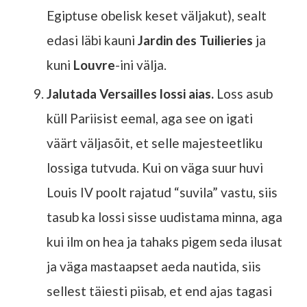
Egiptuse obelisk keset väljakut), sealt
edasi läbi kauni
Jardin des Tuilieries
ja
kuni
Louvre
-ini välja.
Jalutada Versailles lossi aias.
Loss asub
küll Pariisist eemal, aga see on igati
väärt väljasõit, et selle majesteetliku
lossiga tutvuda. Kui on väga suur huvi
Louis IV poolt rajatud “suvila” vastu, siis
tasub ka lossi sisse uudistama minna, aga
kui ilm on hea ja tahaks pigem seda ilusat
ja väga mastaapset aeda nautida, siis
sellest täiesti piisab, et end ajas tagasi