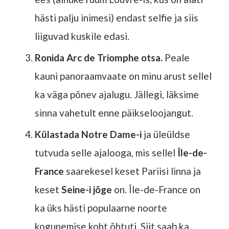
hästi palju inimesi) endast selfie ja siis
liiguvad kuskile edasi.
Ronida Arc de Triomphe otsa.
Peale
kauni panoraamvaate on minu arust sellel
ka väga põnev ajalugu. Jällegi, läksime
sinna vahetult enne päikseloojangut.
Külastada Notre Dame-i
ja üleüldse
tutvuda selle ajalooga, mis sellel
Île-de-
France
saarekesel keset Pariisi linna ja
keset
Seine-i jõge
on. Île-de-France on
ka üks hästi populaarne noorte
kogunemise koht õhtuti. Siit saab ka