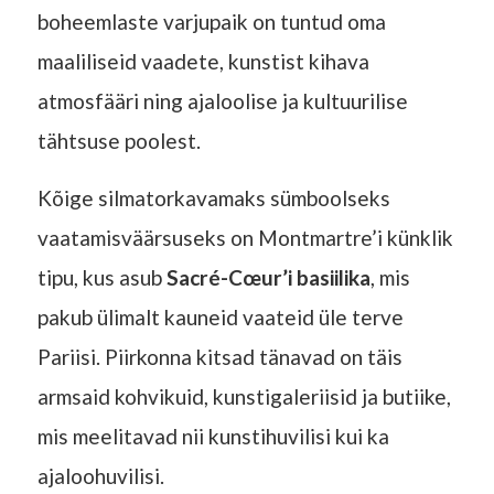
boheemlaste varjupaik on tuntud oma
maaliliseid vaadete, kunstist kihava
atmosfääri ning ajaloolise ja kultuurilise
tähtsuse poolest.
Kõige silmatorkavamaks sümboolseks
vaatamisväärsuseks on Montmartre’i künklik
tipu, kus asub
Sacré-Cœur’i basiilika
, mis
pakub ülimalt kauneid vaateid üle terve
Pariisi. Piirkonna kitsad tänavad on täis
armsaid kohvikuid, kunstigaleriisid ja butiike,
mis meelitavad nii kunstihuvilisi kui ka
ajaloohuvilisi.