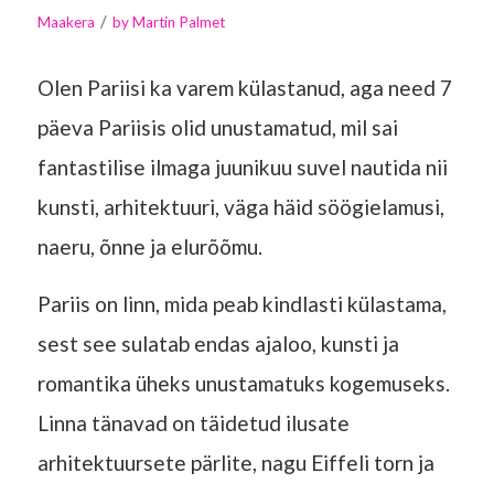
/
Maakera
by
Martin Palmet
Olen Pariisi ka varem külastanud, aga need 7
päeva Pariisis olid unustamatud, mil sai
fantastilise ilmaga juunikuu suvel nautida nii
kunsti, arhitektuuri, väga häid söögielamusi,
naeru, õnne ja elurõõmu.
Pariis on linn, mida peab kindlasti külastama,
sest see sulatab endas ajaloo, kunsti ja
romantika üheks unustamatuks kogemuseks.
Linna tänavad on täidetud ilusate
arhitektuursete pärlite, nagu Eiffeli torn ja