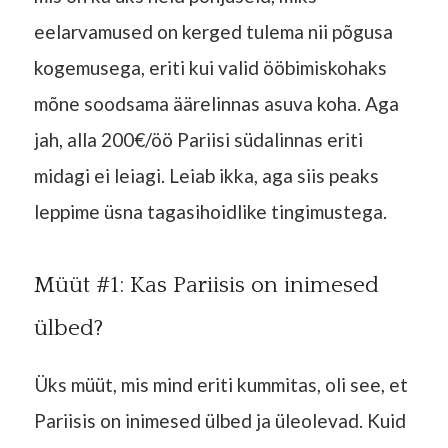
eelarvamused on kerged tulema nii põgusa
kogemusega, eriti kui valid ööbimiskohaks
mõne soodsama äärelinnas asuva koha. Aga
jah, alla 200€/öö Pariisi südalinnas eriti
midagi ei leiagi. Leiab ikka, aga siis peaks
leppime üsna tagasihoidlike tingimustega.
Müüt #1: Kas Pariisis on inimesed
ülbed?
Üks müüt, mis mind eriti kummitas, oli see, et
Pariisis on inimesed ülbed ja üleolevad. Kuid