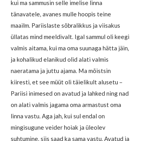
kui ma sammusin selle imelise linna
tänavatele, avanes mulle hoopis teine
maailm. Pariislaste sõbralikkus ja viisakus
üllatas mind meeldivalt. Igal sammul oli keegi
valmis aitama, kui ma oma suunaga hätta jäin,
ja kohalikud elanikud olid alati valmis
naeratama ja juttu ajama. Ma mõistsin
kiiresti, et see müüt oli täielikult alusetu –
Pariisi inimesed on avatud ja lahked ning nad
on alati valmis jagama oma armastust oma
linna vastu. Aga jah, kui sul endal on
mingisugune veider hoiak ja üleolev
suhtumine, siis saad ka sama vastu. Avatud ja