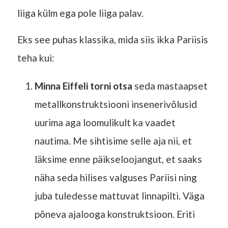
liiga külm ega pole liiga palav.
Eks see puhas klassika, mida siis ikka Pariisis
teha kui:
Minna Eiffeli torni otsa
seda mastaapset
metallkonstruktsiooni insenerivõlusid
uurima aga loomulikult ka vaadet
nautima. Me sihtisime selle aja nii, et
läksime enne päikseloojangut, et saaks
näha seda hilises valguses Pariisi ning
juba tuledesse mattuvat linnapilti. Väga
põneva ajalooga konstruktsioon. Eriti