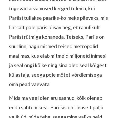
tugevad arvamused kerged tulema, kui
Pariisi tullakse paariks-kolmeks päevaks, mis
lihtsalt pole päris piisav aeg, et rahulikult
Pariisi rütmiga kohaneda. Teiseks, Pariis on
suurlinn, nagu mitmed teised metropolid
maailmas, kus elab mitmeid miljoneid inimesi
ja seal ongi kõike ning sina oled seal kõigest
külastaja, seega pole mõtet võrdlemisega
oma pead vaevata
Mida ma veel olen aru saanud, kõik oleneb
enda suhtumisest. Pariisis on tõsiselt palju
valikuid, mida teha, seega mina valiks neid