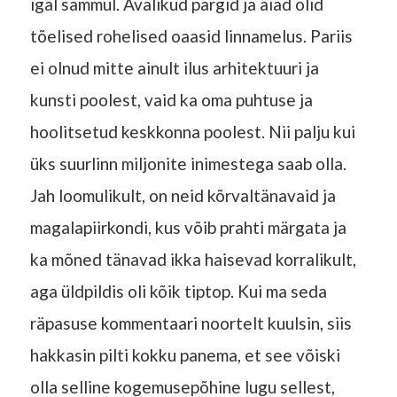
igal sammul. Avalikud pargid ja aiad olid
tõelised rohelised oaasid linnamelus. Pariis
ei olnud mitte ainult ilus arhitektuuri ja
kunsti poolest, vaid ka oma puhtuse ja
hoolitsetud keskkonna poolest. Nii palju kui
üks suurlinn miljonite inimestega saab olla.
Jah loomulikult, on neid kõrvaltänavaid ja
magalapiirkondi, kus võib prahti märgata ja
ka mõned tänavad ikka haisevad korralikult,
aga üldpildis oli kõik tiptop. Kui ma seda
räpasuse kommentaari noortelt kuulsin, siis
hakkasin pilti kokku panema, et see võiski
olla selline kogemusepõhine lugu sellest,