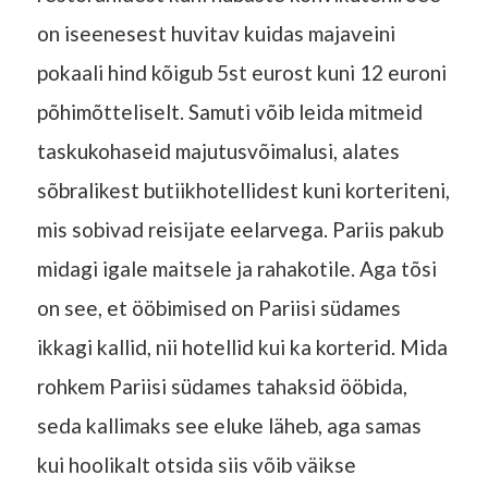
on iseenesest huvitav kuidas majaveini
pokaali hind kõigub 5st eurost kuni 12 euroni
põhimõtteliselt. Samuti võib leida mitmeid
taskukohaseid majutusvõimalusi, alates
sõbralikest butiikhotellidest kuni korteriteni,
mis sobivad reisijate eelarvega. Pariis pakub
midagi igale maitsele ja rahakotile. Aga tõsi
on see, et ööbimised on Pariisi südames
ikkagi kallid, nii hotellid kui ka korterid. Mida
rohkem Pariisi südames tahaksid ööbida,
seda kallimaks see eluke läheb, aga samas
kui hoolikalt otsida siis võib väikse