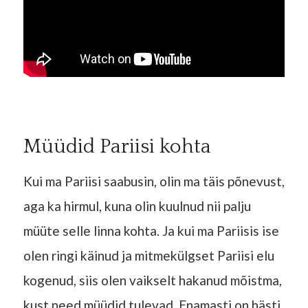
Müüdid Pariisi kohta
Kui ma Pariisi saabusin, olin ma täis põnevust,
aga ka hirmul, kuna olin kuulnud nii palju
müüte selle linna kohta. Ja kui ma Pariisis ise
olen ringi käinud ja mitmekülgset Pariisi elu
kogenud, siis olen vaikselt hakanud mõistma,
kust need müüdid tulevad. Enamasti on hästi